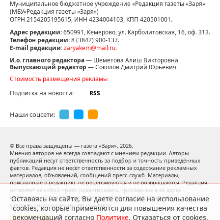
Муниципальное бюджетное учреждение «Редакция газеты «Заря»
(МБУ«Редакция газеты «Заря»)
ОГРН 2154205195615, ИНН 4234004103, КПП 420501001.
Адрес редакции:
650991, Кемерово, ул. Карболитовская, 16, оф. 313.
Телефон редакции:
8 (3842) 900-137.
E-mail редакции:
zaryakem@mail.ru
.
И.о. главного редактора
— Шеметова Алиш Викторовна
Выпускающий редактор
— Соколов Дмитрий Юрьевич
Стоимость размещения рекламы
Подписка на новости:
RSS
Наши соцсети:
© Все права защищены — газета «Заря»,
2026.
Мнения авторов не всегда совпадают с мнением редакции. Авторы
публикаций несут ответственность за подбор и точность приведённых
фактов. Редакция не несёт ответственности за содержание рекламных
материалов, объявлений, сообщений пресс-служб. Материалы,
присланные в редакцию, не рецензируются и не возвращаются. Редакция
оставляет за собой право редактировать присланные в её адрес
материалы. Использование материалов допускается только
Оставаясь на сайте, Вы даете согласие на использование
с письменного разрешения редакции.
cookies, которые применяются для повышения качества
рекомендаций согласно
Политике
. Отказаться от cookies,