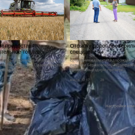
м предоставят
Отсыпку дорог проверил
тельное топливо
специалисты
чалась уборочная. Благодаря
Сотрудники комитета дорожного 
ностям на уровне Правительства
округа и Берёзовского теруправл
грарные хозя...
провели выездную проверк...
22
вчера, 12:17
28
Настройки ком