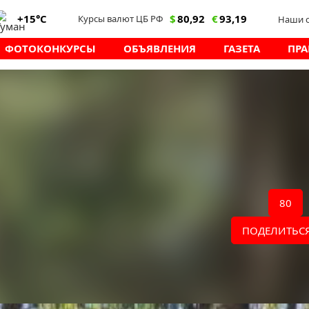
+15°C
$
80,92
€
93,19
Курсы валют ЦБ РФ
Наши с
ФОТОКОНКУРСЫ
ОБЪЯВЛЕНИЯ
ГАЗЕТА
ПРА
02.06.2026 11:29
/
вели в Елыкаево
«Твори добро» прошёл День улыбки.
авнодушные жители навели порядок вокруг
80
 и в парке Комсомольский.
щиты детей. В конце весёлого мероприятия
ПОДЕЛИТЬСЯ
а сопровождала в течении всего праздника.