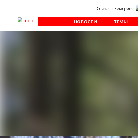
Сейчас в Кемерово
НОВОСТИ
ТЕМЫ
Новости
Новости округа
День улыбки про
В первый летний в селе Елыкаево по проекту 
80
Активисты, сотрудники администрации и нер
дома культуры Елыкаевский, на улице Клопова
Дом культуры провёл праздник в честь Дня за
ребятишек угостили мороженым, так что улыбк