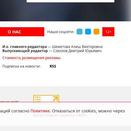
О НАС
12+
Наши соцсети:
И.о. главного редактора
— Шеметова Алиш Викторовна
Выпускающий редактор
— Соколов Дмитрий Юрьевич
Стоимость размещения рекламы
Подписка на новости:
RSS
даций согласно
Политике
. Отказаться от cookies, можно через
ия не несёт
Разработка сайта:
Центр интернет-проектов «МОЁ!»