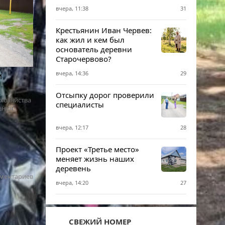
вчера, 11:38
31
Крестьянин Иван Червев:
как жил и кем был
основатель деревни
Старочервово?
вчера, 14:36
29
и
Отсыпку дорог проверили
хозяйства
специалисты
ения
вчера, 12:17
28
Проект «Третье место»
меняет жизнь наших
деревень
ментариев
вчера, 14:20
27
СВЕЖИЙ НОМЕР