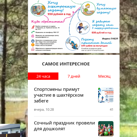
ся:
САМОЕ ИНТЕРЕСНОЕ
24 часа
7 дней
Месяц
Спортсмены примут
участие в шахтёрском
забеге
вчера, 10:28
41
Сочный праздник провели
для дошколят