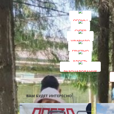
Подписывайтесь на наши каналы в соцсетях
«
ОГОНЬ!
СУПЕР
УДИВИЛО
Как вам материал?
ГРУСТНО
ЗЛОСТЬ
РАЗОЧАРОВАНИЕ
ВАМ БУДЕТ ИНТЕРЕСНО