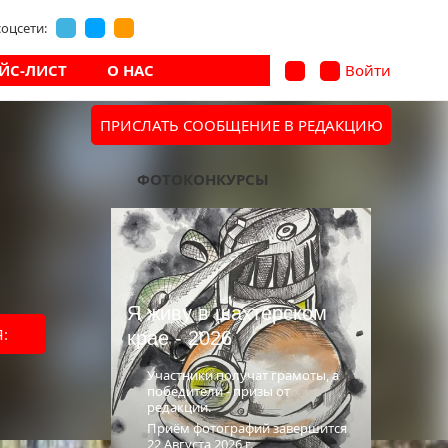
оцсети:
ЙС-ЛИСТ
О НАС
Войти
ПРИСЛАТЬ СООБЩЕНИЕ В РЕДАКЦИЮ
В архив
ФОТОКОНКУРСЫ
Я живу в шахтёрском
:
крае - 2026
Участники получат грамоты, а
победители - призы от
редакции.
Приём фотографий завершится
22 Августа 2026 г.