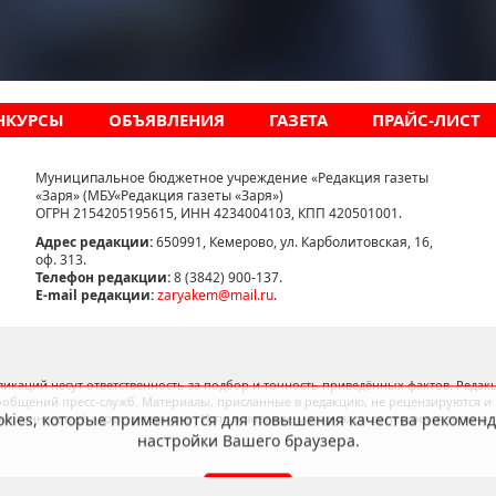
НКУРСЫ
ОБЪЯВЛЕНИЯ
ГАЗЕТА
ПРАЙС-ЛИСТ
Муниципальное бюджетное учреждение «Редакция газеты
«Заря» (МБУ«Редакция газеты «Заря»)
ОГРН 2154205195615, ИНН 4234004103, КПП 420501001.
Адрес редакции:
650991, Кемерово, ул. Карболитовская, 16,
оф. 313.
Телефон редакции:
8 (3842) 900-137.
E-mail редакции:
zaryakem@mail.ru
.
cookies, которые применяются для повышения качества рекомен
настройки Вашего браузера.
икаций несут ответственность за подбор и точность приведённых фактов. Редакц
ообщений пресс-служб. Материалы, присланные в редакцию, не рецензируются и
рисланные в её адрес материалы. Использование материалов допускается только
OK