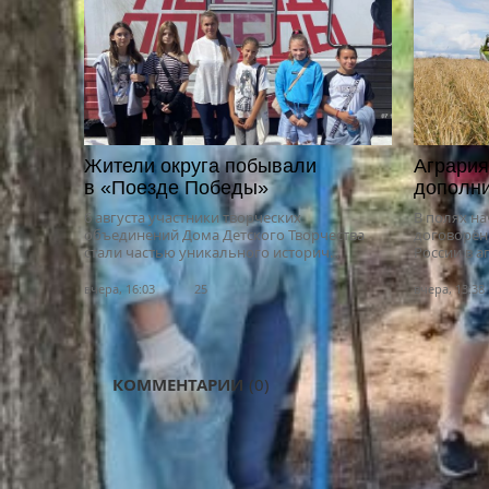
Жители округа побывали
Агрария
в «Поезде Победы»
дополни
6 августа участники творческих
В полях на
объединений Дома Детского Творчества
договорён
стали частью уникального историч...
России в а
вчера, 16:03
25
вчера, 13:38
КОММЕНТАРИИ
(0)