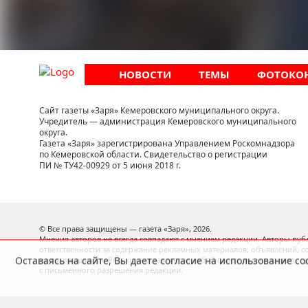
НОВОСТИ
ТЕМЫ
ФОТОКО
Сайт газеты «Заря» Кемеровского муниципального округа.
Учредитель — администрация Кемеровского муниципального
округа.
Газета «Заря» зарегистрирована Управлением Роскомнадзора
по Кемеровской области. Свидетельство о регистрации
ПИ № ТУ42-00929 от 5 июня 2018 г.
Оставаясь на сайте, Вы даете согласие на использование 
© Все права защищены — газета «Заря»,
2026.
Мнения авторов не всегда совпадают с мнением редакции. Авторы публ
ответственности за содержание рекламных материалов, объявлений, с
не возвращаются. Редакция оставляет за собой право редактировать п
с письменного разрешения редакции.