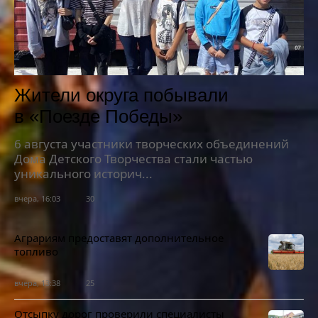
Жители округа побывали
в «Поезде Победы»
6 августа участники творческих объединений
Дома Детского Творчества стали частью
уникального историч...
вчера, 16:03
30
Аграриям предоставят дополнительное
топливо
вчера, 13:38
25
Отсыпку дорог проверили специалисты