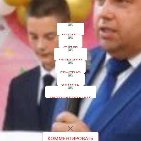
Подписывайтесь на наши каналы в соцсетях
«ВКонтакте»
и
«Одноклассники»
.
ОГОНЬ!
СУПЕР
УДИВИЛО
ГРУСТНО
ЗЛОСТЬ
РАЗОЧАРОВАНИЕ
КОММЕНТИРОВАТЬ