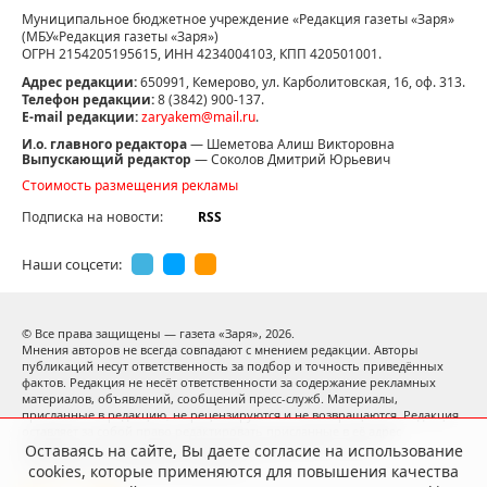
Муниципальное бюджетное учреждение «Редакция газеты «Заря»
(МБУ«Редакция газеты «Заря»)
ОГРН 2154205195615, ИНН 4234004103, КПП 420501001.
Адрес редакции:
650991, Кемерово, ул. Карболитовская, 16, оф. 313.
Телефон редакции:
8 (3842) 900-137.
E-mail редакции:
zaryakem@mail.ru
.
И.о. главного редактора
— Шеметова Алиш Викторовна
Выпускающий редактор
— Соколов Дмитрий Юрьевич
Стоимость размещения рекламы
Подписка на новости:
RSS
Наши соцсети:
© Все права защищены — газета «Заря»,
2026.
Мнения авторов не всегда совпадают с мнением редакции. Авторы
публикаций несут ответственность за подбор и точность приведённых
фактов. Редакция не несёт ответственности за содержание рекламных
материалов, объявлений, сообщений пресс-служб. Материалы,
присланные в редакцию, не рецензируются и не возвращаются. Редакция
оставляет за собой право редактировать присланные в её адрес
материалы. Использование материалов допускается только
Оставаясь на сайте, Вы даете согласие на использование
с письменного разрешения редакции.
cookies, которые применяются для повышения качества