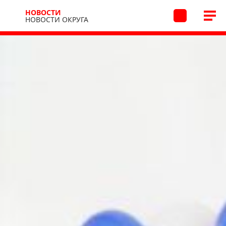
НОВОСТИ
НОВОСТИ ОКРУГА
Новости
Новости округа
01.09.2025 15:04
/
В архив
Новый учебный год
начался в школах округа
В этом году за парты сели более 4,5 тысяч
школьников округа. Среди них – 394 первоклассника.
232
Глава округа Дмитрий Павлов посетил школьную
линейку в школе посёлка Металлплощадка. Он
поздравил ребят с началом учебного года:
- Глядя на наших ребят, ловлю себя на мысли: именно
за ними будущее округа. А наша задача — сделать всё,
чтобы этот путь был интересным, безопасным
и полным возможностей.
Пусть новый учебный год будет временем открытий