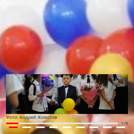
и побед! Учителям — мудрости, терпения
и вдохновения. А родителям — радости за успехи
своих детей.
В щколах прошли торжественные линейки, классные
часы, посвященные Дню знаний, и первые уроки.
Впереди у ребят и педагогов – интересный
и насыщенный событиями год, который обязательно
порадует новыми открытиями и радостными
достижениями.
Фото:
Андрей Животов
2/9