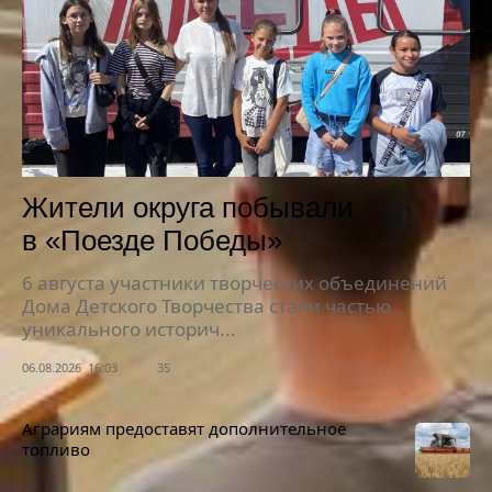
Жители округа побывали
в «Поезде Победы»
6 августа участники творческих объединений
Дома Детского Творчества стали частью
уникального историч...
06.08.2026 16:03
35
Аграриям предоставят дополнительное
топливо