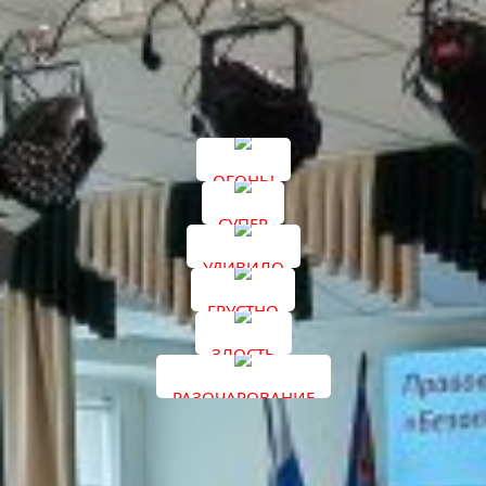
Члены жюри и педагоги пожелали ребятам, чтобы
лето прошло ярко, интересно и, самое главное,
безопасно.
Подписывайтесь на наши каналы в соцсетях
«ВКонтакте»
и
«Одноклассники»
.
ОГОНЬ!
СУПЕР
УДИВИЛО
ГРУСТНО
ЗЛОСТЬ
РАЗОЧАРОВАНИЕ