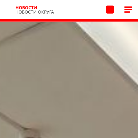
НОВОСТИ
НОВОСТИ ОКРУГА
Новости
Новости округа
27.06.2026 14:24
/
В архив
В Верхотомской школе
прошла правовая игра
В школе села Верхотомское состоялась
интеллектуальная правовая игра «Это должен знать
каждый», организованная в рамках Правового
марафона и регионального проекта «Безопасное
детство».
62
В состав жюри вошли сотрудники ГИБДД, инспекторы
подразделения по делам несовершеннолетних,
юристконсульт Отдела МВД России по Кемеровскому
округу, а также представитель компании «Россети».
Эксперты не только оценивали ответы команд, но