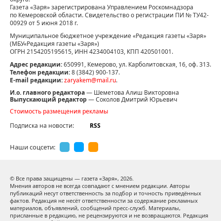
Газета «Заря» зарегистрирована Управлением Роскомнадзора
по Кемеровской области. Свидетельство о регистрации ПИ № ТУ42-
00929 от 5 июня 2018 г.
Муниципальное бюджетное учреждение «Редакция газеты «Заря»
(МБУ«Редакция газеты «Заря»)
ОГРН 2154205195615, ИНН 4234004103, КПП 420501001.
Адрес редакции:
650991, Кемерово, ул. Карболитовская, 16, оф. 313.
Телефон редакции:
8 (3842) 900-137.
E-mail редакции:
zaryakem@mail.ru
.
И.о. главного редактора
— Шеметова Алиш Викторовна
Выпускающий редактор
— Соколов Дмитрий Юрьевич
Стоимость размещения рекламы
Подписка на новости:
RSS
Наши соцсети:
© Все права защищены — газета «Заря»,
2026.
Мнения авторов не всегда совпадают с мнением редакции. Авторы
публикаций несут ответственность за подбор и точность приведённых
фактов. Редакция не несёт ответственности за содержание рекламных
материалов, объявлений, сообщений пресс-служб. Материалы,
присланные в редакцию, не рецензируются и не возвращаются. Редакция