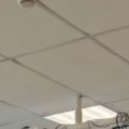
и помогали участникам глубже разобраться
в вопросах закона и безопасности.
Игра включала 6 тематических станций: «Закон»,
«Правоведение», «История», «Безопасность», «Земля
Кузнецкая» и «Юный сыщик». Ребята с увлечением
решали задачи, обсуждали сложные ситуации,
аргументировали свою позицию и делились
знаниями. Было заметно, что школьники не просто
выполняют задания, а осмысленно подходят к каждой
теме, понимая, насколько важно соблюдать правила
— как в школе, так и в повседневной жизни.
После завершения игры инспекторы ПДН напомнили
детям о правилах нахождения на улице в вечернее
время, а сотрудники ГИБДД еще раз разъяснили,
почему управление транспортным средством
без водительского удостоверения недопустимо —
даже если кажется, что навыки уже есть. Свои слова
полицейские подкрепили примерами реальных
дорожно-транспортных происшествий.
В финале мероприятия все участники получили
грамоты, сладкие подарки и световозвращатели.