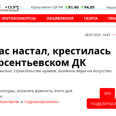
+13.9°C
$
81,40
€
94,05
Курсы валют ЦБ РФ
Наши 
ФОТОКОНКУРСЫ
ОБЪЯВЛЕНИЯ
ГАЗЕТА
ПРА
28.07.2025 14:47
/
ас настал, крестилась
Арсентьевском ДК
жизни, строительстве храмов, влиянии веры на искусство
льтуры, осознать важность этого дня
399
и.
ВКонтакте»
и
«Одноклассники»
.
ПОДЕЛИТЬСЯ