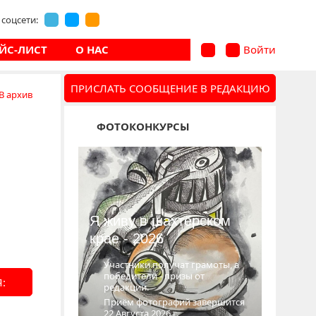
соцсети:
ЙС-ЛИСТ
О НАС
Войти
ПРИСЛАТЬ СООБЩЕНИЕ В РЕДАКЦИЮ
В архив
ФОТОКОНКУРСЫ
Я живу в шахтёрском
крае - 2026
Участники получат грамоты, а
победители - призы от
:
редакции.
Приём фотографий завершится
22 Августа 2026 г.