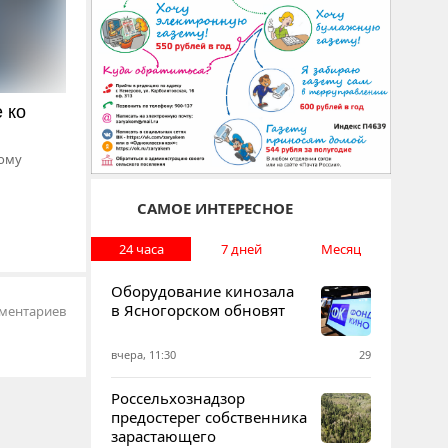
 ко
кому
САМОЕ ИНТЕРЕСНОЕ
24 часа
7 дней
Месяц
Оборудование кинозала
в Ясногорском обновят
ментариев
вчера, 11:30
29
Россельхознадзор
предостерег собственника
зарастающего