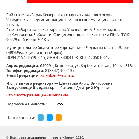
Сайт газеты «Заря» Кемеровского муниципального округа.
Учредитель — администрация Кемеровского муниципального
округа.
Газета «Заря» зарегистрирована Управлением Роскомнадзора
по Кемеровской области. Свидетельство о регистрации ПИ № ТУ42-
00929 от 5 июня 2018 г.
Муниципальное бюджетное учреждение «Редакция газеты «Заря»
(МБУ«Редакция газеты «Заря»)
ОГРН 2154205195615, ИНН 4234004103, КПП 420501001.
Адрес редакции:
650991, Кемерово, ул. Карболитовская, 16, оф. 313.
Телефон редакции:
8 (3842) 900-137.
E-mail редакции:
zaryakem@mail.ru
.
И.о. главного редактора
— Шеметова Алиш Викторовна
Выпускающий редактор
— Соколов Дмитрий Юрьевич
Стоимость размещения рекламы
Подписка на новости:
RSS
Наши соцсети:
© Все права защищены — газета «Заря»,
2026.