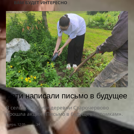
ВАМ БУДЕТ ИНТЕРЕСНО
Дети написали письмо в будущее
В сельском клубе деревни Старочервово
прошла акция «Письмо в будущее потомкам».
вчера, 12:05
34