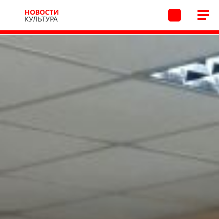
НОВОСТИ
КУЛЬТУРА
Новости
Культура
26.06.2026 13:56
/
В архив
День книги и чтения
провели в Ягуново
В рамках Недели жизни и позитива 25 июня
в Ягуновской библиотеке прошел День книги
и чтения «Читаем, играем, фантазируем!»
68
День получился насыщенным и включал несколько
мероприятий: литературная викторина «Калейдоскоп
сказок», где участники мероприятия проверили свои
знания сказочных сюжетов и персонажей: отвечали
на интересные вопросы и выполняли весёлые
задания.
Книжный обзор «Сказки любимые с детства»,