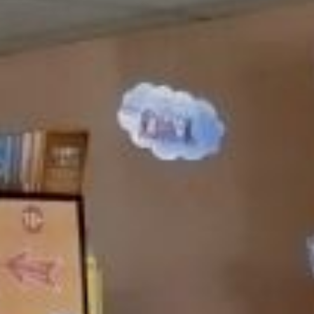
посетители познакомились с подборкой трогательных
и захватывающих сказок, оставивших тёплый след
в сердцах многих поколений. Громкие чтения «Читаем
по ролям», ребята распределили между собой роли
и вместе прочли отрывки из различных сказок. Час
рисования «Рисуем иллюстрации к сказкам»,
вооружившись карандашами, участники создали
собственные иллюстрации к любимым
произведениям.
В завершение дня прошел час загадок «Угадай героя»,
гости отгадывали сказочных персонажей
по описаниям. Все мероприятия прошли в тёплой,
творческой атмосфере и вызвали живой интерес
у посетителей библиотеки.