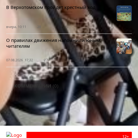
В Верхотомском пройдет крестный ход
вчера, 10:11
28
О правилах движения напомнили юным
читателям
07.08.2026 17:22
27
КОММЕНТАРИИ
(0)
12+