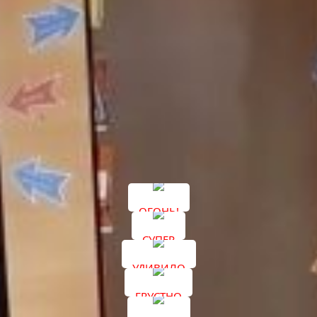
Елена Карамнова
Подписывайтесь на наши каналы в соцсетях
«ВКонтакте»
и
«Одноклассники»
.
ОГОНЬ!
СУПЕР
УДИВИЛО
ГРУСТНО