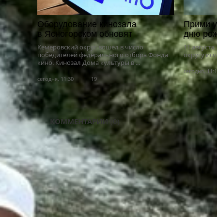
Оборудование кинозала
Прими у
в Ясногорском обновят
дню рож
Кемеровский округ вошел в число
11 августа
победителей федерального отбора Фонда
округу исп
кино. Кинозал Дома культуры в ...
сегодня, 11:
сегодня, 11:30
19
КОММЕНТАРИИ
(0)