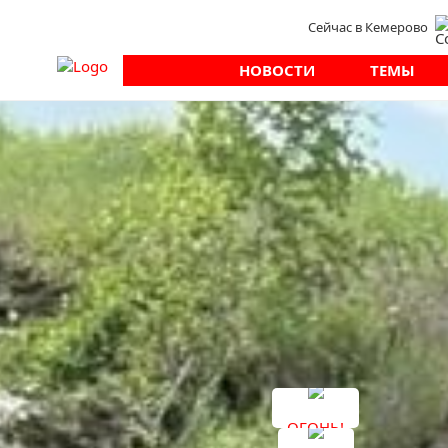
Сейчас в Кемерово
НОВОСТИ
ТЕМЫ
Новости
Культура
В поход по округ
Волонтёры Победы им. И.С. Антонова вместе с
86
Он состоялся в рамках акции «Твой Ход - в по
Юные добровольцы отправились в символиче
природным местам Кемеровского округа.
Подписывайтесь на наши каналы в соцсетях
«
ОГОНЬ!