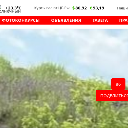
+23.3°C
$
80,92
€
93,19
Курсы валют ЦБ РФ
Наши 
ФОТОКОНКУРСЫ
ОБЪЯВЛЕНИЯ
ГАЗЕТА
ПРА
11.06.2026 13:04
/
у отправились волонт
 родителями отправились в поход.
ход» и был посвящён Дню России.
86
скую прогулку по самым красивым
ПОДЕЛИТЬСЯ
ВКонтакте»
и
«Одноклассники»
.