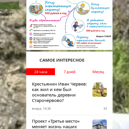
еняет
ивно
вых
..
САМОЕ ИНТЕРЕСНОЕ
24 часа
7 дней
Месяц
ментариев
Крестьянин Иван Червев:
как жил и кем был
основатель деревни
Старочервово?
вчера, 14:36
33
Проект «Третье место»
меняет жизнь наших