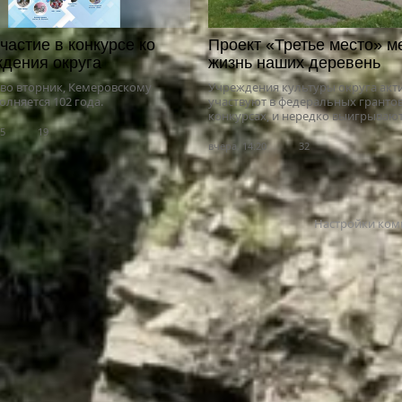
частие в конкурсе ко
Проект «Третье место» м
дения округа
жизнь наших деревень
, во вторник, Кемеровскому
Учреждения культуры округа акт
олняется 102 года.
участвуют в федеральных гранто
конкурсах, и нередко выигрывают.
15
19
вчера, 14:20
32
Настройки ком