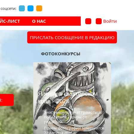
соцсети:
ЙС-ЛИСТ
О НАС
Войти
ПРИСЛАТЬ СООБЩЕНИЕ В РЕДАКЦИЮ
В архив
ФОТОКОНКУРСЫ
ёры
Я живу в шахтёрском
:
крае - 2026
Участники получат грамоты, а
победители - призы от
редакции.
Приём фотографий завершится
22 Августа 2026 г.