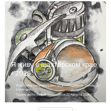
Я живу в шахтёрском крае
- 2026
Участники получат грамоты, а победители - призы от
редакции.
Приём фотографий завершится
22 Августа 2026 г.