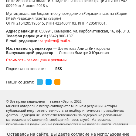
по Кемеровской области. Свидетельство о регистрации ПИ № ТУ42-
00929 от 5 июня 2018 г.
Муниципальное бюджетное учреждение «Редакция газеты «Заря»
(МБУ«Редакция газеты «Заря»)
ОГРН 2154205195615, ИНН 4234004103, КПП 420501001.
Адрес редакции:
650991, Кемерово, ул. Карболитовская, 16, оф. 313.
Телефон редакции:
8 (3842) 900-137.
E-mail редакции:
zaryakem@mail.ru
.
И.о. главного редактора
— Шеметова Алиш Викторовна
Выпускающий редактор
— Соколов Дмитрий Юрьевич
Стоимость размещения рекламы
Подписка на новости:
RSS
Наши соцсети:
© Все права защищены — газета «Заря»,
2026.
Мнения авторов не всегда совпадают с мнением редакции. Авторы
публикаций несут ответственность за подбор и точность приведённых
фактов. Редакция не несёт ответственности за содержание рекламных
материалов, объявлений, сообщений пресс-служб. Материалы,
присланные в редакцию, не рецензируются и не возвращаются. Редакция
оставляет за собой право редактировать присланные в её адрес
материалы. Использование материалов допускается только
Оставаясь на сайте, Вы даете согласие на использование