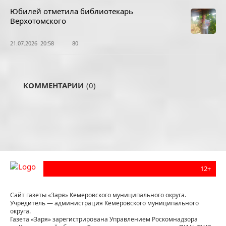
Юбилей отметила библиотекарь
Верхотомского
21.07.2026 20:58
80
КОММЕНТАРИИ
(0)
12+
Сайт газеты «Заря» Кемеровского муниципального округа.
Учредитель — администрация Кемеровского муниципального
округа.
Газета «Заря» зарегистрирована Управлением Роскомнадзора