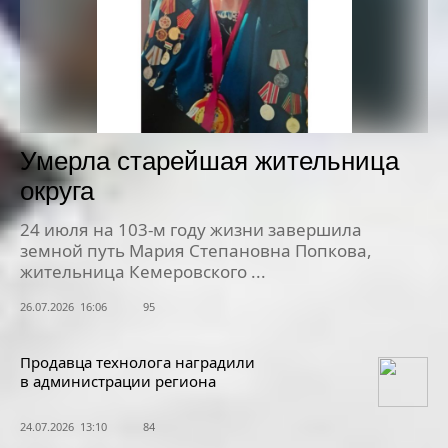
Умерла старейшая жительница
округа
24 июля на 103-м году жизни завершила
земной путь Мария Степановна Попкова,
жительница Кемеровского ...
26.07.2026 16:06
95
Продавца технолога наградили
в администрации региона
24.07.2026 13:10
84