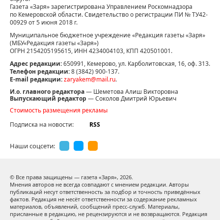
Газета «Заря» зарегистрирована Управлением Роскомнадзора
по Кемеровской области. Свидетельство о регистрации ПИ № ТУ42-
00929 от 5 июня 2018 г.
Муниципальное бюджетное учреждение «Редакция газеты «Заря»
(МБУ«Редакция газеты «Заря»)
ОГРН 2154205195615, ИНН 4234004103, КПП 420501001.
Адрес редакции:
650991, Кемерово, ул. Карболитовская, 16, оф. 313.
Телефон редакции:
8 (3842) 900-137.
E-mail редакции:
zaryakem@mail.ru
.
И.о. главного редактора
— Шеметова Алиш Викторовна
Выпускающий редактор
— Соколов Дмитрий Юрьевич
Стоимость размещения рекламы
Подписка на новости:
RSS
Наши соцсети:
© Все права защищены — газета «Заря»,
2026.
Мнения авторов не всегда совпадают с мнением редакции. Авторы
публикаций несут ответственность за подбор и точность приведённых
фактов. Редакция не несёт ответственности за содержание рекламных
материалов, объявлений, сообщений пресс-служб. Материалы,
присланные в редакцию, не рецензируются и не возвращаются. Редакция