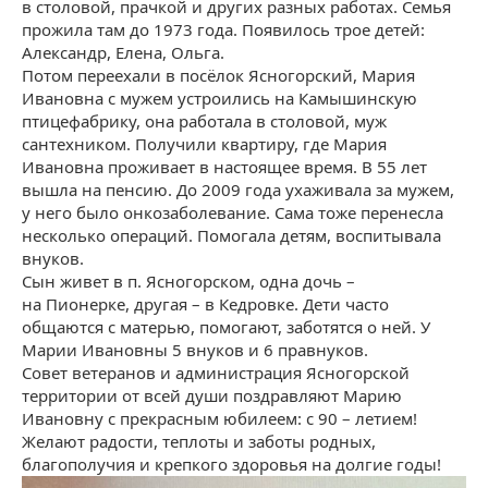
в столовой, прачкой и других разных работах. Семья
прожила там до 1973 года. Появилось трое детей:
Александр, Елена, Ольга.
Потом переехали в посёлок Ясногорский, Мария
Ивановна с мужем устроились на Камышинскую
птицефабрику, она работала в столовой, муж
сантехником. Получили квартиру, где Мария
Ивановна проживает в настоящее время. В 55 лет
вышла на пенсию. До 2009 года ухаживала за мужем,
у него было онкозаболевание. Сама тоже перенесла
несколько операций. Помогала детям, воспитывала
внуков.
Сын живет в п. Ясногорском, одна дочь –
на Пионерке, другая – в Кедровке. Дети часто
общаются с матерью, помогают, заботятся о ней. У
Марии Ивановны 5 внуков и 6 правнуков.
Совет ветеранов и администрация Ясногорской
территории от всей души поздравляют Марию
Ивановну с прекрасным юбилеем: с 90 – летием!
Желают радости, теплоты и заботы родных,
благополучия и крепкого здоровья на долгие годы!