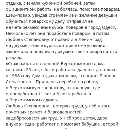
отдыха, сначала кухонной рабочей, затем
официанткой, работы не боялась, помогала поварам.
Шеф-повар, увидев стремление и желание девушки
обучиться поварскому делу, отправил её
на четырёхмесячные курсы поваров в город Одессу.
Несколько лет она поработала поваром, а потом
Любовь Степановну отправили в Ленинград
на двухмесячные курсы, которые она успешно
закончила и получила документ шеф-повара пятого
разряда.
«Стаж работы в столовой Верхотомского дома
составил 25 лет, я бы и работала дальше, да только
в 1988 году Дом отдыха закрыли, - говорит Любовь
Степановна. - Пришлось перейти на работу
в Верхотомскую спецшколу, в столовую, где
и проработала 11 лет и 6 лет я работала
в Верхотомском садике».
Любовь Степановна - ветеран труда, у неё много
почетных грамот и благодарностей
за добросовестный труд. У неё трое детей, двое
внуков - один работает и помогает бабушке , второй