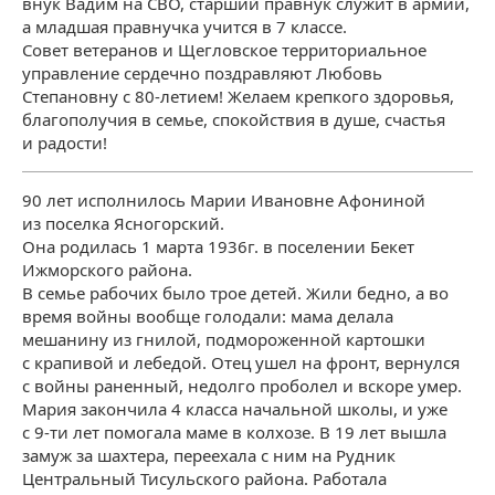
внук Вадим на СВО, старший правнук служит в армии,
а младшая правнучка учится в 7 классе.
Совет ветеранов и Щегловское территориальное
управление сердечно поздравляют Любовь
Степановну с 80-летием! Желаем крепкого здоровья,
благополучия в семье, спокойствия в душе, счастья
и радости!
90 лет исполнилось Марии Ивановне Афониной
из поселка Ясногорский.
Она родилась 1 марта 1936г. в поселении Бекет
Ижморского района.
В семье рабочих было трое детей. Жили бедно, а во
время войны вообще голодали: мама делала
мешанину из гнилой, подмороженной картошки
с крапивой и лебедой. Отец ушел на фронт, вернулся
с войны раненный, недолго проболел и вскоре умер.
Мария закончила 4 класса начальной школы, и уже
с 9-ти лет помогала маме в колхозе. В 19 лет вышла
замуж за шахтера, переехала с ним на Рудник
Центральный Тисульского района. Работала