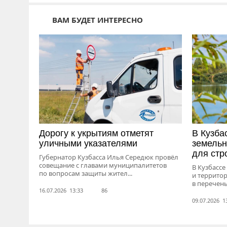
ВАМ БУДЕТ ИНТЕРЕСНО
Дорогу к укрытиям отметят
В Кузба
уличными указателями
земельн
для стр
Губернатор Кузбасса Илья Середюк провёл
совещание с главами муниципалитетов
В Кузбассе
по вопросам защиты жител...
и террито
в перечень
16.07.2026 13:33
86
09.07.2026 1