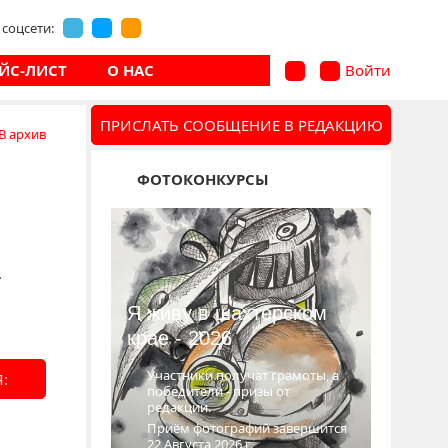
соцсети:
ЙС-ЛИСТ
О НАС
Войти
ПРИСЛАТЬ СООБЩЕНИЕ В РЕДАКЦИЮ
В архив
ФОТОКОНКУРСЫ
.
Я живу в шахтёрском
крае - 2026
Участники получат грамоты, а
:
победители - призы от
редакции.
Приём фотографий завершится
22 Августа 2026 г.