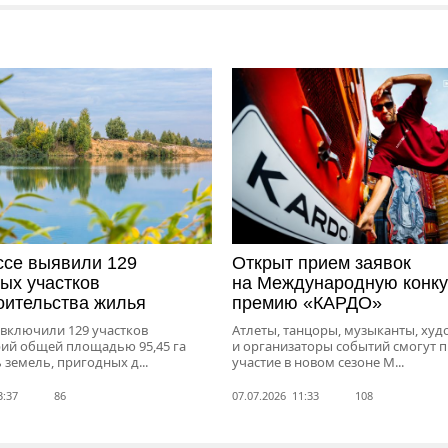
ссе выявили 129
Открыт прием заявок
ых участков
на Международную конку
оительства жилья
премию «КАРДО»
 включили 129 участков
Атлеты, танцоры, музыканты, ху
рий общей площадью 95,45 га
и организаторы событий смогут 
 земель, пригодных д...
участие в новом сезоне М...
3:37
86
07.07.2026 11:33
108