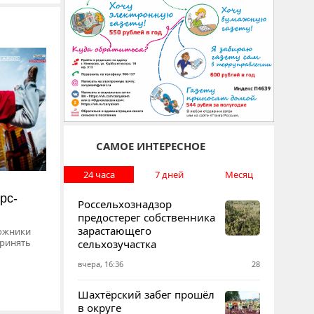
САМОЕ ИНТЕРЕСНОЕ
24 часа
7 дней
Месяц
рс-
Россельхознадзор
предостерег собственника
зарастающего
дожники
принять
сельхозучастка
вчера, 16:36
28
Шахтёрский забег прошёл
в округе