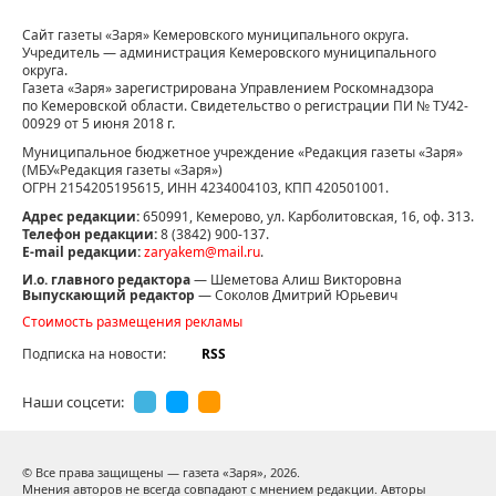
Сайт газеты «Заря» Кемеровского муниципального округа.
Учредитель — администрация Кемеровского муниципального
округа.
Газета «Заря» зарегистрирована Управлением Роскомнадзора
по Кемеровской области. Свидетельство о регистрации ПИ № ТУ42-
00929 от 5 июня 2018 г.
Муниципальное бюджетное учреждение «Редакция газеты «Заря»
(МБУ«Редакция газеты «Заря»)
ОГРН 2154205195615, ИНН 4234004103, КПП 420501001.
Адрес редакции:
650991, Кемерово, ул. Карболитовская, 16, оф. 313.
Телефон редакции:
8 (3842) 900-137.
E-mail редакции:
zaryakem@mail.ru
.
И.о. главного редактора
— Шеметова Алиш Викторовна
Выпускающий редактор
— Соколов Дмитрий Юрьевич
Стоимость размещения рекламы
Подписка на новости:
RSS
Наши соцсети:
© Все права защищены — газета «Заря»,
2026.
Мнения авторов не всегда совпадают с мнением редакции. Авторы