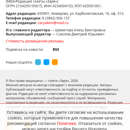
(МБУ«Редакция газеты «Заря»)
ОГРН 2154205195615, ИНН 4234004103, КПП 420501001.
Адрес редакции:
650991, Кемерово, ул. Карболитовская, 16, оф. 313.
Телефон редакции:
8 (3842) 900-137.
E-mail редакции:
zaryakem@mail.ru
.
И.о. главного редактора
— Шеметова Алиш Викторовна
Выпускающий редактор
— Соколов Дмитрий Юрьевич
Стоимость размещения рекламы
Подписка на новости:
RSS
Наши соцсети:
© Все права защищены — газета «Заря»,
2026.
Мнения авторов не всегда совпадают с мнением редакции. Авторы
публикаций несут ответственность за подбор и точность приведённых
фактов. Редакция не несёт ответственности за содержание рекламных
материалов, объявлений, сообщений пресс-служб. Материалы,
присланные в редакцию, не рецензируются и не возвращаются. Редакция
оставляет за собой право редактировать присланные в её адрес
материалы. Использование материалов допускается только
Оставаясь на сайте, Вы даете согласие на использование
с письменного разрешения редакции.
cookies, которые применяются для повышения качества
рекомендаций согласно
Политике
. Отказаться от cookies,
можно через настройки Вашего браузера.