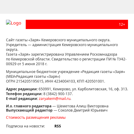
12+
Сайт газеты «Заря» Кемеровского муниципального округа.
Учредитель — администрация Кемеровского муниципального
округа.
Газета «Заря» зарегистрирована Управлением Роскомнадзора
по Кемеровской области. Свидетельство о регистрации ПИ № ТУ42-
00929 от 5 июня 2018 г.
Муниципальное бюджетное учреждение «Редакция газеты «Заря»
(МБУ«Редакция газеты «Заря»)
ОГРН 2154205195615, ИНН 4234004103, КПП 420501001.
Адрес редакции:
650991, Кемерово, ул. Карболитовская, 16, оф. 313.
Телефон редакции:
8 (3842) 900-137.
E-mail редакции:
zaryakem@mail.ru
.
И.о. главного редактора
— Шеметова Алиш Викторовна
Выпускающий редактор
— Соколов Дмитрий Юрьевич
Стоимость размещения рекламы
Подписка на новости:
RSS