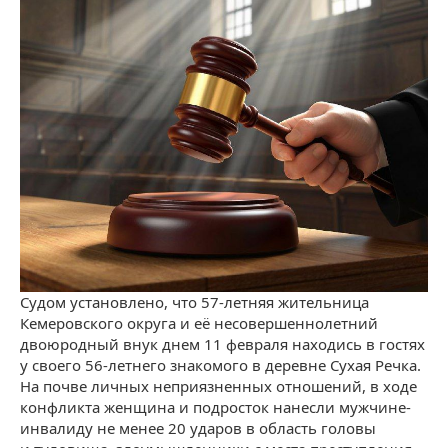
Судом установлено, что
57-летняя жительница
Кемеровского округа и её несовершеннолетний
двоюродный внук днем 11 февраля находись в гостях
у своего 56-летнего знакомого в деревне Сухая Речка.
На почве личных неприязненных отношений, в ходе
конфликта женщина и подросток нанесли мужчине-
инвалиду не менее 20 ударов в область головы