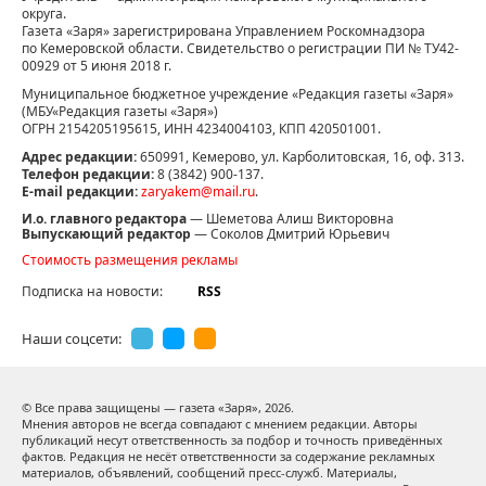
округа.
Газета «Заря» зарегистрирована Управлением Роскомнадзора
по Кемеровской области. Свидетельство о регистрации ПИ № ТУ42-
00929 от 5 июня 2018 г.
Муниципальное бюджетное учреждение «Редакция газеты «Заря»
(МБУ«Редакция газеты «Заря»)
ОГРН 2154205195615, ИНН 4234004103, КПП 420501001.
Адрес редакции:
650991, Кемерово, ул. Карболитовская, 16, оф. 313.
Телефон редакции:
8 (3842) 900-137.
E-mail редакции:
zaryakem@mail.ru
.
И.о. главного редактора
— Шеметова Алиш Викторовна
Выпускающий редактор
— Соколов Дмитрий Юрьевич
Стоимость размещения рекламы
Подписка на новости:
RSS
Наши соцсети:
© Все права защищены — газета «Заря»,
2026.
Мнения авторов не всегда совпадают с мнением редакции. Авторы
публикаций несут ответственность за подбор и точность приведённых
фактов. Редакция не несёт ответственности за содержание рекламных
материалов, объявлений, сообщений пресс-служб. Материалы,