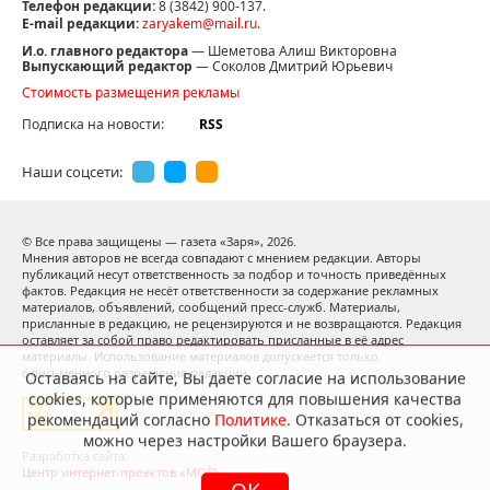
Телефон редакции:
8 (3842) 900-137.
E-mail редакции:
zaryakem@mail.ru
.
И.о. главного редактора
— Шеметова Алиш Викторовна
Выпускающий редактор
— Соколов Дмитрий Юрьевич
Стоимость размещения рекламы
Подписка на новости:
RSS
Наши соцсети:
© Все права защищены — газета «Заря»,
2026.
Мнения авторов не всегда совпадают с мнением редакции. Авторы
публикаций несут ответственность за подбор и точность приведённых
фактов. Редакция не несёт ответственности за содержание рекламных
материалов, объявлений, сообщений пресс-служб. Материалы,
присланные в редакцию, не рецензируются и не возвращаются. Редакция
оставляет за собой право редактировать присланные в её адрес
материалы. Использование материалов допускается только
Оставаясь на сайте, Вы даете согласие на использование
с письменного разрешения редакции.
cookies, которые применяются для повышения качества
рекомендаций согласно
Политике
. Отказаться от cookies,
можно через настройки Вашего браузера.
Разработка сайта:
OK
Центр интернет-проектов «МОЁ!»