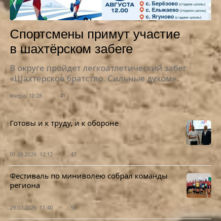
Спортсмены примут участие
в шахтёрском забеге
В округе пройдет легкоатлетический забег
«Шахтерское братство. Сильные духом».
вчера, 10:28
41
Готовы и к труду, и к обороне
01.08.2026 12:12
47
Фестиваль по миниволею собрал команды
региона
29.07.2026 11:40
56