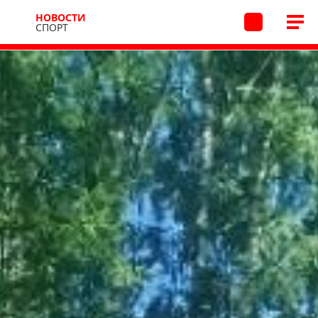
НОВОСТИ
СПОРТ
Новости
Спорт
23.06.2026 12:04
/
В архив
Победа на отборочном туре
по волейболу
19 июня в посёлке Трудармейский Прокопьевского
округа состоялось яркое спортивное событие —
отборочный турнир по волейболу среди мужских
и женских команд XIII Всекузбасских летних сельских
спортивных игр.
72
Мужская и женская сборные Кемеровского
муниципального округа продемонстрировали
блестящую игру и заслуженно вышли в финал
соревнований с первого места!
Поздравляем наших замечательных спортсменов