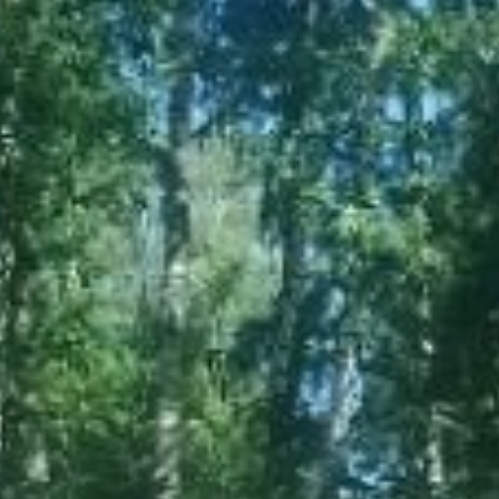
с отличным стартом! Мы верим в ваши дальнейшие
успехи и будем горячо поддерживать на протяжении
всего турнира!
Подписывайтесь на наши каналы в соцсетях
«ВКонтакте»
и
«Одноклассники»
.