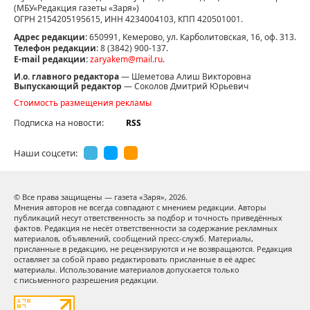
(МБУ«Редакция газеты «Заря»)
ОГРН 2154205195615, ИНН 4234004103, КПП 420501001.
Адрес редакции:
650991, Кемерово, ул. Карболитовская, 16, оф. 313.
Телефон редакции:
8 (3842) 900-137.
E-mail редакции:
zaryakem@mail.ru
.
И.о. главного редактора
— Шеметова Алиш Викторовна
Выпускающий редактор
— Соколов Дмитрий Юрьевич
Стоимость размещения рекламы
Подписка на новости:
RSS
Наши соцсети:
© Все права защищены — газета «Заря»,
2026.
Мнения авторов не всегда совпадают с мнением редакции. Авторы
публикаций несут ответственность за подбор и точность приведённых
фактов. Редакция не несёт ответственности за содержание рекламных
материалов, объявлений, сообщений пресс-служб. Материалы,
присланные в редакцию, не рецензируются и не возвращаются. Редакция
оставляет за собой право редактировать присланные в её адрес
материалы. Использование материалов допускается только
с письменного разрешения редакции.