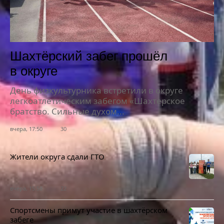
Шахтёрский забег прошёл
в округе
День физкультурника встретили в округе
легкоатлетическим забегом «Шахтерское
братство. Сильные духом...
вчера, 17:50
30
Жители округа сдали ГТО
вчера, 15:58
22
Спортсмены примут участие в шахтёрском
забеге