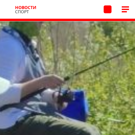
НОВОСТИ
СПОРТ
Новости
Спорт
06.06.2026 13:55
/
В архив
Победа в рыболовном
чемпионате
Спортсмен Сергей Гудков завоевал две медали
на региональных соревнованиях по рыболовному
спорту.
79
30-31 мая прошли открытые соревнования
Алтайского края по ловле донной удочкой «Ераска
2026».
Сергей Гудков стал победителем соревнований
в личном зачете и бронзовым призером в составе
команды Кузбасса. Поздравляем!
Подписывайтесь на наши каналы в соцсетях