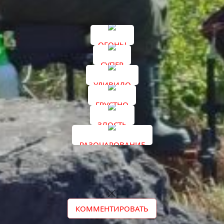
«ВКонтакте»
и
«Одноклассники»
.
ОГОНЬ!
СУПЕР
УДИВИЛО
ГРУСТНО
ЗЛОСТЬ
РАЗОЧАРОВАНИЕ
КОММЕНТИРОВАТЬ