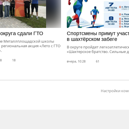
округа сдали ГТО
Спортсмены примут учас
в шахтёрском забеге
не Металлплощадской школы
 региональная акция «Лето с ГТО
В округе пройдет легкоатлетичес
.
«Шахтерское братство. Сильные 
58
18
вчера, 10:28
61
Настройки ком