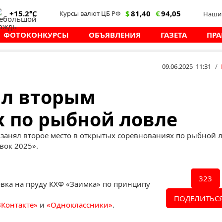
+15.2°C
$
81,40
€
94,05
Курсы валют ЦБ РФ
Наши 
ФОТОКОНКУРСЫ
ОБЪЯВЛЕНИЯ
ГАЗЕТА
ПРА
09.06.2025 11:31
/
ал вторым
х по рыбной ловле
 занял второе место в открытых соревнованиях по рыбной 
вок 2025».
323
вка на пруду КХФ «Заимка» по принципу
ПОДЕЛИТЬСЯ
ВКонтакте»
и
«Одноклассники»
.