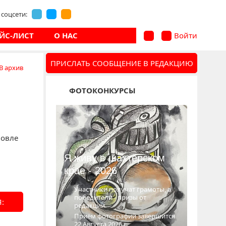
соцсети:
ЙС-ЛИСТ
О НАС
Войти
ПРИСЛАТЬ СООБЩЕНИЕ В РЕДАКЦИЮ
В архив
ФОТОКОНКУРСЫ
ловле
Я живу в шахтёрском
крае - 2026
Участники получат грамоты, а
победители - призы от
:
редакции.
Приём фотографий завершится
22 Августа 2026 г.