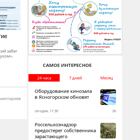
тие
кий забег
духом».
САМОЕ ИНТЕРЕСНОЕ
24 часа
7 дней
Месяц
Оборудование кинозала
в Ясногорском обновят
ментариев
сегодня, 11:30
26
Россельхознадзор
предостерег собственника
зарастающего