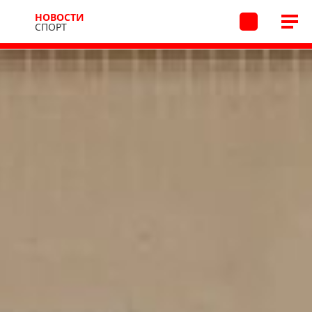
НОВОСТИ
СПОРТ
Новости
Спорт
16.06.2026 15:12
/
В архив
Турнир по миниволею
в Новостройке
В посёлке Новостройка прошел открытый турнир
по миниволею, посвященный Дню России.
87
Гостеприимный СК «Олимпик» 13 и 14 июня принял
на своем паркете более 150 любителей активного
образа жизни со всего Кузбасса. Наши ветераны снова
оказались на высоте, завоевав 5 медалей различного
достоинства – две золотые медали в возрастной
категории до 260+ и женщины 200, серебро
в категориях 200 и 260+, бронзовую медаль
в категории женщины 260+ (суммарный возраст 4-х