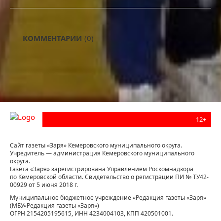
КОММЕНТАРИИ
(0)
12+
Сайт газеты «Заря» Кемеровского муниципального округа.
Учредитель — администрация Кемеровского муниципального
округа.
Газета «Заря» зарегистрирована Управлением Роскомнадзора
по Кемеровской области. Свидетельство о регистрации ПИ № ТУ42-
00929 от 5 июня 2018 г.
Муниципальное бюджетное учреждение «Редакция газеты «Заря»
(МБУ«Редакция газеты «Заря»)
ОГРН 2154205195615, ИНН 4234004103, КПП 420501001.