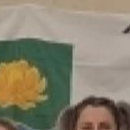
участников команды).
Поздравляем всех участников соревнований
с прекрасной игрой и желаем нашим ветеранам
крепкого здоровья и спортивного долголетия!
Подписывайтесь на наши каналы в соцсетях
«ВКонтакте»
и
«Одноклассники»
.