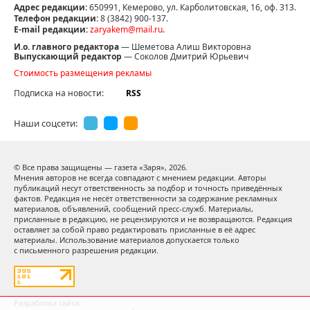
Адрес редакции:
650991, Кемерово, ул. Карболитовская, 16, оф. 313.
Телефон редакции:
8 (3842) 900-137.
E-mail редакции:
zaryakem@mail.ru
.
И.о. главного редактора
— Шеметова Алиш Викторовна
Выпускающий редактор
— Соколов Дмитрий Юрьевич
Стоимость размещения рекламы
Подписка на новости:
RSS
Наши соцсети:
© Все права защищены — газета «Заря»,
2026.
Мнения авторов не всегда совпадают с мнением редакции. Авторы
публикаций несут ответственность за подбор и точность приведённых
фактов. Редакция не несёт ответственности за содержание рекламных
материалов, объявлений, сообщений пресс-служб. Материалы,
присланные в редакцию, не рецензируются и не возвращаются. Редакция
оставляет за собой право редактировать присланные в её адрес
материалы. Использование материалов допускается только
Оставаясь на сайте, Вы даете согласие на использование
с письменного разрешения редакции.
cookies, которые применяются для повышения качества
рекомендаций согласно
Политике
. Отказаться от cookies,
можно через настройки Вашего браузера.
Разработка сайта: