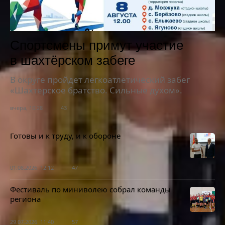
Спортсмены примут участие
в шахтёрском забеге
В округе пройдет легкоатлетический забег
«Шахтерское братство. Сильные духом».
вчера, 10:28
43
Готовы и к труду, и к обороне
01.08.2026 12:12
47
Фестиваль по миниволею собрал команды
региона
29.07.2026 11:40
57