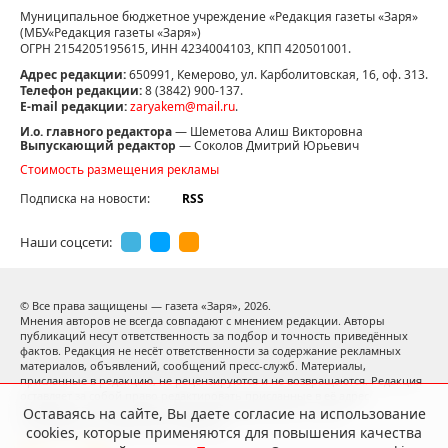
Муниципальное бюджетное учреждение «Редакция газеты «Заря»
(МБУ«Редакция газеты «Заря»)
ОГРН 2154205195615, ИНН 4234004103, КПП 420501001.
Адрес редакции:
650991, Кемерово, ул. Карболитовская, 16, оф. 313.
Телефон редакции:
8 (3842) 900-137.
E-mail редакции:
zaryakem@mail.ru
.
И.о. главного редактора
— Шеметова Алиш Викторовна
Выпускающий редактор
— Соколов Дмитрий Юрьевич
Стоимость размещения рекламы
Подписка на новости:
RSS
Наши соцсети:
© Все права защищены — газета «Заря»,
2026.
Мнения авторов не всегда совпадают с мнением редакции. Авторы
публикаций несут ответственность за подбор и точность приведённых
фактов. Редакция не несёт ответственности за содержание рекламных
материалов, объявлений, сообщений пресс-служб. Материалы,
присланные в редакцию, не рецензируются и не возвращаются. Редакция
оставляет за собой право редактировать присланные в её адрес
материалы. Использование материалов допускается только
Оставаясь на сайте, Вы даете согласие на использование
с письменного разрешения редакции.
cookies, которые применяются для повышения качества