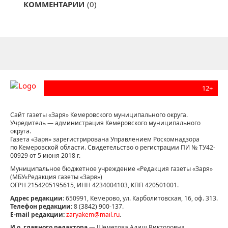
КОММЕНТАРИИ
(0)
12+
Сайт газеты «Заря» Кемеровского муниципального округа.
Учредитель — администрация Кемеровского муниципального
округа.
Газета «Заря» зарегистрирована Управлением Роскомнадзора
по Кемеровской области. Свидетельство о регистрации ПИ № ТУ42-
00929 от 5 июня 2018 г.
Муниципальное бюджетное учреждение «Редакция газеты «Заря»
(МБУ«Редакция газеты «Заря»)
ОГРН 2154205195615, ИНН 4234004103, КПП 420501001.
Адрес редакции:
650991, Кемерово, ул. Карболитовская, 16, оф. 313.
Телефон редакции:
8 (3842) 900-137.
E-mail редакции:
zaryakem@mail.ru
.
И.о. главного редактора
— Шеметова Алиш Викторовна