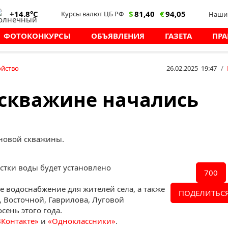
+14.8°C
$
81,40
€
94,05
Курсы валют ЦБ РФ
Наши 
ФОТОКОНКУРСЫ
ОБЪЯВЛЕНИЯ
ГАЗЕТА
ПРА
ойство
26.02.2025 19:47
/
 скважине начались
 новой скважины.
истки воды будет установлено
700
 водоснабжение для жителей села, а также
ПОДЕЛИТЬСЯ
 Восточной, Гаврилова, Луговой
сень этого года.
ВКонтакте»
и
«Одноклассники»
.