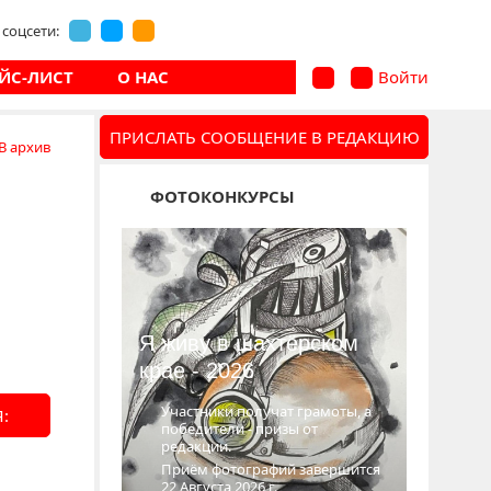
соцсети:
ЙС-ЛИСТ
О НАС
Войти
ПРИСЛАТЬ СООБЩЕНИЕ В РЕДАКЦИЮ
В архив
ФОТОКОНКУРСЫ
Я живу в шахтёрском
крае - 2026
Участники получат грамоты, а
:
победители - призы от
редакции.
Приём фотографий завершится
22 Августа 2026 г.