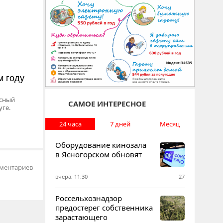
м году
сный
САМОЕ ИНТЕРЕСНОЕ
уге.
24 часа
7 дней
Месяц
Оборудование кинозала
в Ясногорском обновят
ментариев
вчера, 11:30
27
Россельхознадзор
предостерег собственника
зарастающего