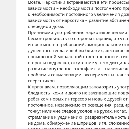
мозге. Наркотики встраиваются в эти процесс
зависимости – необходимости постоянного пр
к необходимости постоянного увеличения доз
зависимость от наркотика – развитие абстинен
очередной дозы.
Причинами употребления наркотиков детьми и
бесконтрольность со стороны старших, отсут
и постоянства требований, эмоциональное отв
душевного тепла и любви близких, жестокое в
повышенной моральной ответственности, гипе
стороны подростка, отсутствие у него дисцип
развитие внутреннего конфликта - наличие де
проблемы социализации, эксперименты над с
сверстников.
К признакам, позволяющим заподозрить употр
бледность кожи и долго не заживающие повр
ребенком новых интересов и новых друзей от
постоянное, независимо от освещения, расши
точку; наличие следов уколов на руках, нога
стремление к уединению, раздражительность 
из дома, обнаружение шприцов, игл, сложенн