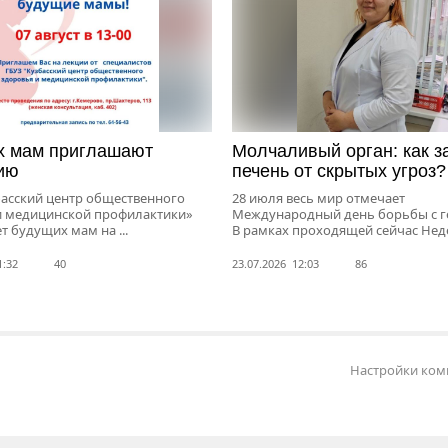
х мам приглашают
Молчаливый орган: как з
ию
печень от скрытых угроз?
басский центр общественного
28 июля весь мир отмечает
и медицинской профилактики»
Международный день борьбы с г
 будущих мам на ...
В рамках проходящей сейчас Неде
1:32
40
23.07.2026 12:03
86
Настройки ком