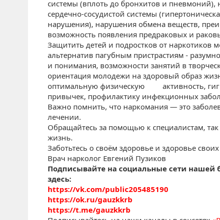
системы (вплоть до бронхитов и пневмоний),
сердечно-сосудистой системы (гипертоническа
нарушения), нарушения обмена веществ, пре
возможность появления предраковых и раковы
Защитить детей и подростков от наркотиков 
альтернатив пагубным пристрастиям - разумн
и понимания, возможности занятий в творческ
ориентация молодежи на здоровый образ жи
оптимальную физическую активность, гигие
привычек, профилактику инфекционных забо
Важно помнить, что наркомания — это заболе
лечении.
Обращайтесь за помощью к специалистам, так 
жизнь.
Заботьтесь о своём здоровье и здоровье своих
Врач нарколог Евгений Пузиков
Подписывайте на социальные сети нашей б
здесь:
https://vk.com/public205485190
https://ok.ru/gauzkkrb
https://t.me/gauzkkrb