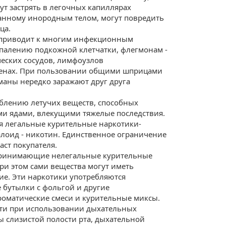
ут застрять в легочных капиллярах
анному инородным телом, могут повредить
ца.
 приводит к многим инфекционным
спалению подкожной клетчатки, флегмонам -
еских сосудов, лимфоузлов
венах. При пользовании общими шприцами
маны нередко заражают друг друга
.
блению летучих веществ, способных
и ядами, влекущими тяжелые последствия.
я легальные курительные наркотики
-
лоид - никотин. Единственное ограничение
аст покупателя.
принимающие нелегальные курительные
и этом сами вещества могут иметь
ие. Эти наркотики употребляются
е бутылки с фольгой и другие
ароматические смеси и курительные миксы.
ти при использовании дыхательных
ы слизистой полости рта, дыхательной