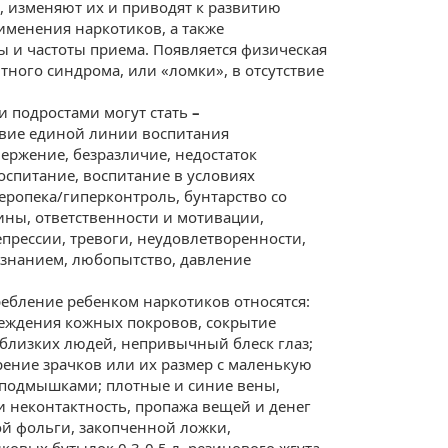
ы, изменяют их и приводят к развитию
именения наркотиков, а также
ы и частоты приема. Появляется физическая
тного синдрома, или «ломки», в отсутствие
 подростами могут стать
–
ствие единой линии воспитания
ержение, безразличие, недостаток
оспитание, воспитание в условиях
ропека/гиперконтроль, бунтарство со
лины, ответственности и мотивации,
прессии, тревоги, неудовлетворенности,
ознанием, любопытство, давление
ебление ребенком наркотиков относятся:
еждения кожных покровов, сокрытие
 близких людей, непривычный блеск глаз;
рение зрачков или их размер с маленькую
х, подмышками; плотные и синие вены,
и неконтактность, пропажа вещей и денег
ой фольги, закопченной ложки,