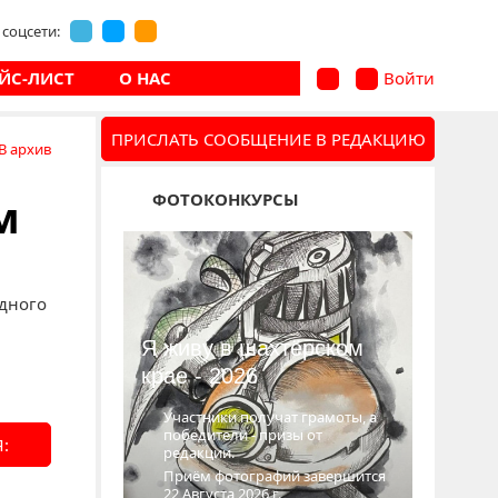
соцсети:
ЙС-ЛИСТ
О НАС
Войти
ПРИСЛАТЬ СООБЩЕНИЕ В РЕДАКЦИЮ
В архив
ФОТОКОНКУРСЫ
м
одного
Я живу в шахтёрском
крае - 2026
Участники получат грамоты, а
победители - призы от
:
редакции.
Приём фотографий завершится
22 Августа 2026 г.