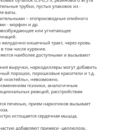
ковых бутылок 0,3-0,5 л, резинового жгута
ельные трубки, пустых упаковок из -
е ваты.
ительными – это
производные опийного
ими - морфин и др.
а
возбуждающее или угнетающее
инаций.
з желудочно-кишечный тракт, через кровь
в том числе курение.
ляются наиболее доступными и вызывают
ния выручки, наркодиллеры могут добавить
ьный порошок, порошковые красители и т.д.
ой «коктейль», невозможно.
 изменениям психики, аналогичным
оциональных реакций, расстройствам
тся печенью, прием наркотиков вызывает
оза.
ыстро истощается сердечная мышца,
частую добавляют примеси -
целлюлозу,