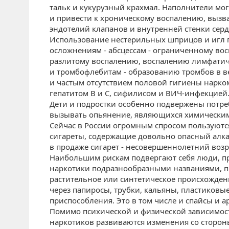
тальк и кукурузный крахмал. Наполнители мог
и привести к хроническому воспалению, вызв
эндотелий клапанов и внутренней стенки серд
Использование нестерильных шприцов и игл
осложнениям - абсцессам - ограниченному во
разлитому воспалению, воспалению лимфатич
и тромбофлебитам - образованию тромбов в 
и частым отсутствием половой гигиены нарко
гепатитом В и С, сифилисом и ВИЧ-инфекцией
Дети и подростки особенно подвержены потре
вызывать опьянение, являющихся химическим
Сейчас в России огромным спросом пользуютс
сигареты, содержащие довольно опасный алка
в продаже сигарет - несовершеннолетний возр
Наибольшим рискам подвергают себя люди, 
наркотики под
разнообразными названиями, пр
растительное или синтетическое происхожден
через папиросы, трубки, кальяны, пластиковы
приспособления. Это в том числе и спайсы и 
Помимо психической и физической зависимос
наркотиков развиваются изменения со сторон