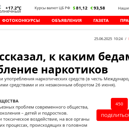
+17.2°C
$
81,12
€
93,58
Курсы валют ЦБ РФ
Наши 
ФОТОКОНКУРСЫ
ОБЪЯВЛЕНИЯ
ГАЗЕТА
ПРА
25.06.2025 10:24
/
ссказал, к каким беда
бление наркотиков
ки употребления наркотических средств (в честь Междунар
ими средствами и их незаконным оборотом 26 июня).
БЩЕСТВА
450
рьезных проблем современного общества,
околения – детей и подростков.
ПОДЕЛИТЬСЯ
 токсическое воздействие, на все органы
их процессах, происходящих в головном