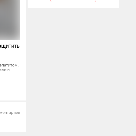
ащитить
епатитом.
ли п...
ментариев