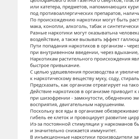
целлофанового или газетного свертков, пласти
или катетера, предметов, напоминающих курит
под противоаллергических препаратов, наличи
По происхождению наркотики могут быть раст
мака, конопли, алкоголь, табак и синтетическ
Разные наркотики могут оказывать
на человек
воздействие, а также вызывать эффект галлюц
Пути попадания наркотиков в организм
-
чере
при внутривенном введении, через вдыхание, 
Наркотикам растительного происхождения яв
быстрое привыкание.
С целью удешевления производства и увеличе
к наркотическому веществу муку, соду, стирал
Предсказать, как организм отреагирует на так
Действие наркотиков в организме приводит к
при шизофрении - замкнутости, обеднению эм
восприятия, двигательным нарушениям.
Поскольку все яды в организме обезвреживаю
гибель ее клеток и провоцирует развитие цирр
Из-за постоянной стимуляции у наркоманов б
и значительно снижается иммунитет.
В инъекционные наркотики производители за