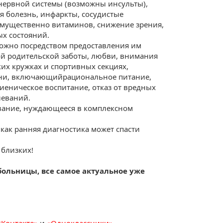
 нервной системы (возможны инсульты),
я болезнь, инфаркты, сосудистые
имущественно витаминов, снижение зрения,
х состояний.
можно посредством предоставления им
ой родительской заботы, любви, внимания
их кружках и спортивных секциях,
зни, включающий
рациональное питание,
ническое воспитание, отказ от вредных
леваний.
вание, нуждающееся в комплексном
как ранняя диагностика может спасти
 близких!
ольницы, все самое актуальное уже