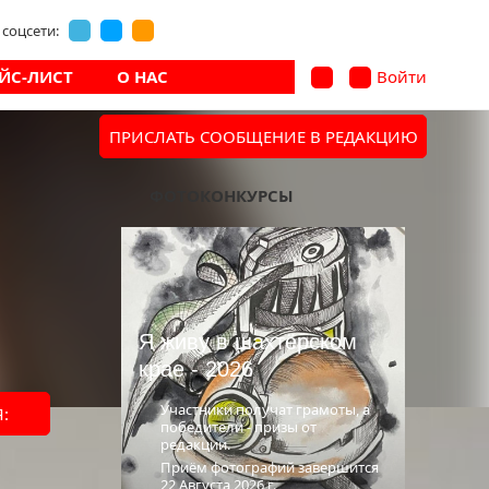
соцсети:
ЙС-ЛИСТ
О НАС
Войти
ПРИСЛАТЬ СООБЩЕНИЕ В РЕДАКЦИЮ
В архив
ФОТОКОНКУРСЫ
Я живу в шахтёрском
крае - 2026
Участники получат грамоты, а
:
победители - призы от
редакции.
Приём фотографий завершится
22 Августа 2026 г.