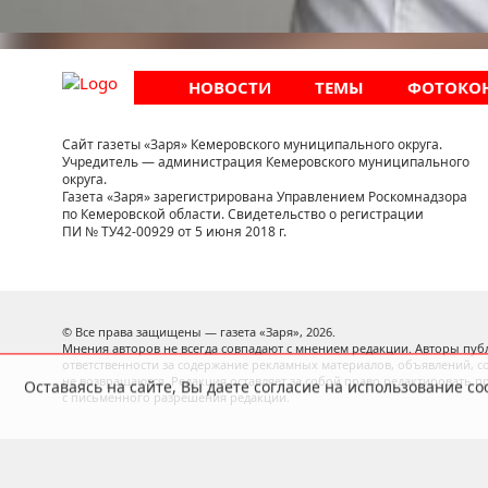
НОВОСТИ
ТЕМЫ
ФОТОКО
Сайт газеты «Заря» Кемеровского муниципального округа.
Учредитель — администрация Кемеровского муниципального
округа.
Газета «Заря» зарегистрирована Управлением Роскомнадзора
по Кемеровской области. Свидетельство о регистрации
ПИ № ТУ42-00929 от 5 июня 2018 г.
Оставаясь на сайте, Вы даете согласие на использование 
© Все права защищены — газета «Заря»,
2026.
Мнения авторов не всегда совпадают с мнением редакции. Авторы публ
ответственности за содержание рекламных материалов, объявлений, с
не возвращаются. Редакция оставляет за собой право редактировать п
с письменного разрешения редакции.