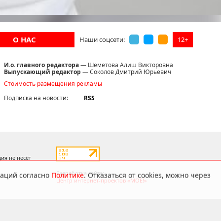
О НАС
12+
Наши соцсети:
И.о. главного редактора
— Шеметова Алиш Викторовна
Выпускающий редактор
— Соколов Дмитрий Юрьевич
Стоимость размещения рекламы
Подписка на новости:
RSS
даций согласно
Политике
. Отказаться от cookies, можно через
ия не несёт
Разработка сайта:
Центр интернет-проектов «МОЁ!»