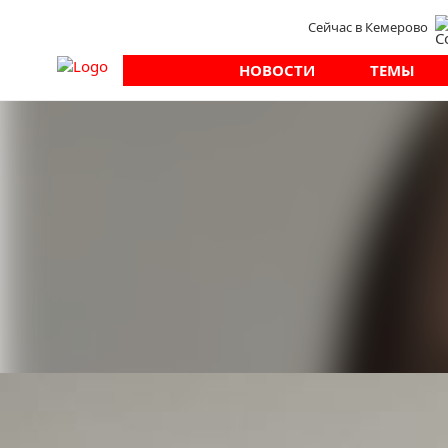
Сейчас в Кемерово
НОВОСТИ
ТЕМЫ
Новости
Здоровье
Врач рассказала,
прививаться от 
С наступлением осеннего сезона многие начин
294
Одним из наиболее эффективных способов пре
Но когда именно стоит делать прививку и ком
терапевт участковый Виктория Мишина:
- Оптимальное время для вакцинации — осень
заболеваемости гриппом.
Вакцинацию рекомендуется проводить с сентя