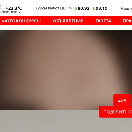
+23.3°C
$
80,92
€
93,19
Курсы валют ЦБ РФ
Наши 
ФОТОКОНКУРСЫ
ОБЪЯВЛЕНИЯ
ГАЗЕТА
ПРА
10.11.2025 10:29
/
 кому нужно
гриппа
ают задумываться о защите своего здоровья.
дотвратить грипп является вакцинация.
294
у она особенно необходима рассказала врач
ПОДЕЛИТЬСЯ
, до начала эпидемического подъема
бря по ноябрь.