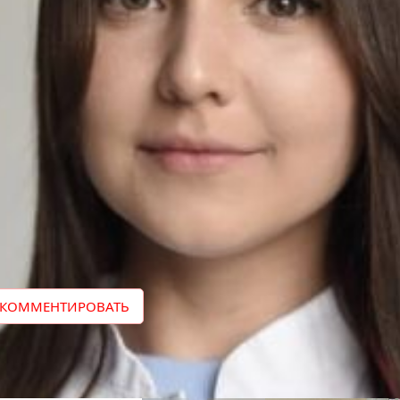
ких!
ВКонтакте»
и
«Одноклассники»
.
Поделить
КОММЕНТИРОВАТЬ