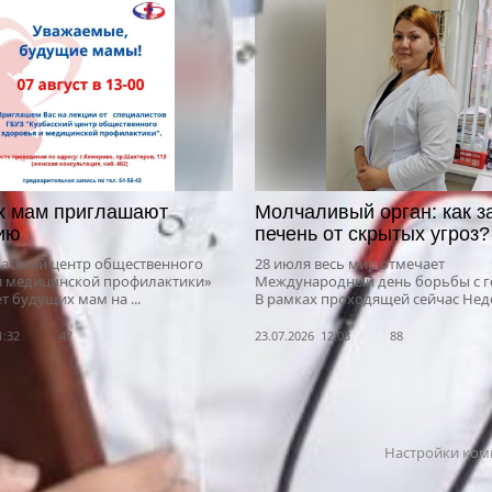
х мам приглашают
Молчаливый орган: как з
ию
печень от скрытых угроз?
басский центр общественного
28 июля весь мир отмечает
и медицинской профилактики»
Международный день борьбы с г
 будущих мам на ...
В рамках проходящей сейчас Неде
1:32
47
23.07.2026 12:03
88
Настройки ком