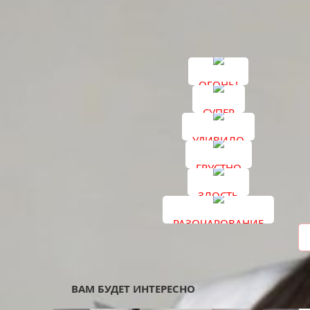
ФЛЮ-М
Берегите свое здоровье и здоровье своих близ
Подписывайтесь на наши каналы в соцсетях
«
ОГОНЬ!
СУПЕР
УДИВИЛО
Как вам материал?
ГРУСТНО
ЗЛОСТЬ
РАЗОЧАРОВАНИЕ
ВАМ БУДЕТ ИНТЕРЕСНО