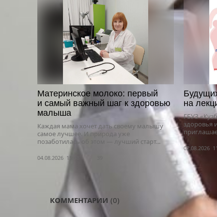
Материнское молоко: первый
Будущи
и самый важный шаг к здоровью
на лекц
малыша
ГБУЗ «Куз
здоровья 
Каждая мама хочет дать своему малышу
приглашает
самое лучшее. И природа уже
позаботилась об этом — лучший старт...
02.08.2026 1
04.08.2026 15:48
39
КОММЕНТАРИИ
(0)