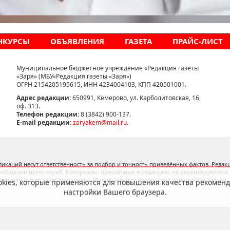
НКУРСЫ
ОБЪЯВЛЕНИЯ
ГАЗЕТА
ПРАЙС-ЛИСТ
Муниципальное бюджетное учреждение «Редакция газеты
«Заря» (МБУ«Редакция газеты «Заря»)
ОГРН 2154205195615, ИНН 4234004103, КПП 420501001.
Адрес редакции:
650991, Кемерово, ул. Карболитовская, 16,
оф. 313.
Телефон редакции:
8 (3842) 900-137.
E-mail редакции:
zaryakem@mail.ru
.
cookies, которые применяются для повышения качества рекомен
настройки Вашего браузера.
икаций несут ответственность за подбор и точность приведённых фактов. Редакц
ообщений пресс-служб. Материалы, присланные в редакцию, не рецензируются и
рисланные в её адрес материалы. Использование материалов допускается только
OK