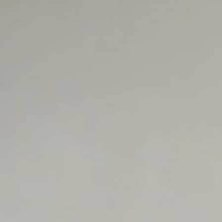
Важно помнить, что разработка иммунитета по
поэтому важно не откладывать вакцинацию на
Кому особенно нужна прививка?
Люди с хроническими заболеваниями: Больны
сосудистой системы, легкими или почками п
от гриппа.
Пожилые люди: С возрастом иммунная система
вакцинация может значительно снизить риск 
Беременные женщины: Защита во время береме
будущего ребенка. Прививка помогает избежа
вируса новорожденному.
Детям и взрослым с высоким уровнем контакт
учреждениях, школах и крупных коллективах,
предотвратить распространение вируса.
Прививка от гриппа — простой и эффективны
от распространения вируса.
Поставить прививку можно в поликлинике пр.
и фельдшерских здравпунктах Кемеровского м
В наличии вакцины:
Ультрикс квадри
СОВИГРИПП