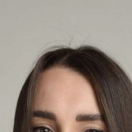
сле прививки занимает от 2 до 4 недель,
 последний момент.
е диабетом, заболеваниями сердечно-
одвержены большему риску осложнений
 становится менее эффективной, поэтому
развития тяжелых форм болезни.
нности важна как для матери, так и для
ть осложнений и снижает риск передачи
а: Люди, работающие в детских
 также нуждаются в вакцинации, чтобы
й способ защищать себя и окружающих
 Шахтёров, 113, во врачебных амбулаториях
униципального округа.