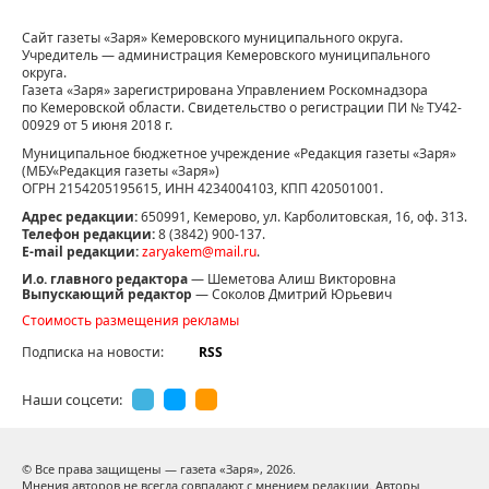
Сайт газеты «Заря» Кемеровского муниципального округа.
Учредитель — администрация Кемеровского муниципального
округа.
Газета «Заря» зарегистрирована Управлением Роскомнадзора
по Кемеровской области. Свидетельство о регистрации ПИ № ТУ42-
00929 от 5 июня 2018 г.
Муниципальное бюджетное учреждение «Редакция газеты «Заря»
(МБУ«Редакция газеты «Заря»)
ОГРН 2154205195615, ИНН 4234004103, КПП 420501001.
Адрес редакции:
650991, Кемерово, ул. Карболитовская, 16, оф. 313.
Телефон редакции:
8 (3842) 900-137.
E-mail редакции:
zaryakem@mail.ru
.
И.о. главного редактора
— Шеметова Алиш Викторовна
Выпускающий редактор
— Соколов Дмитрий Юрьевич
Стоимость размещения рекламы
Подписка на новости:
RSS
Наши соцсети:
© Все права защищены — газета «Заря»,
2026.
Мнения авторов не всегда совпадают с мнением редакции. Авторы