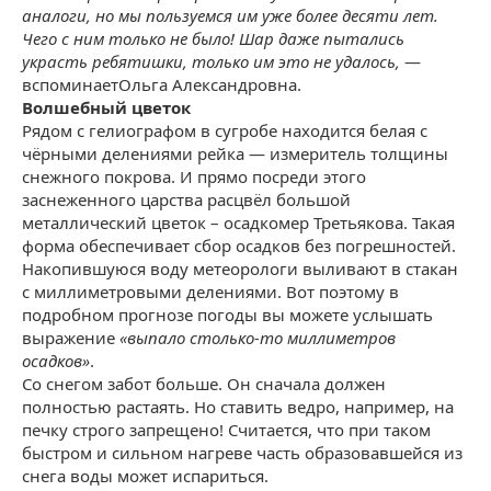
аналоги, но мы пользуемся им уже более десяти лет.
Чего с ним только не было! Шар даже пытались
украсть ребятишки, только им это не удалось,
—
вспоминаетОльга Александровна.
Волшебный цветок
Рядом с гелиографом в сугробе находится белая с
чёрными делениями рейка — измеритель толщины
снежного покрова. И прямо посреди этого
заснеженного царства расцвёл большой
металлический цветок – осадкомер Третьякова. Такая
форма обеспечивает сбор осадков без погрешностей.
Накопившуюся воду метеорологи выливают в стакан
с миллиметровыми делениями. Вот поэтому в
подробном прогнозе погоды вы можете услышать
выражение
«
выпало столько-то миллиметров
осадков
»
.
Со снегом забот больше. Он сначала должен
полностью растаять. Но ставить ведро, например, на
печку строго запрещено! Считается, что при таком
быстром и сильном нагреве часть образовавшейся из
снега воды может испариться.