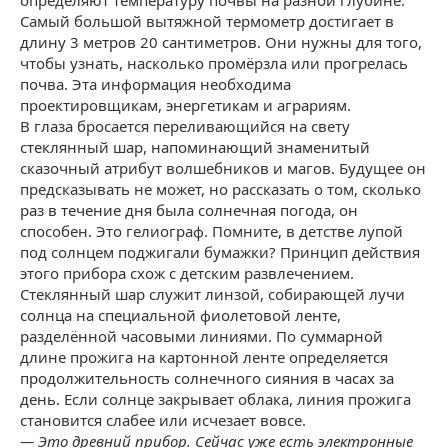
Самый большой вытяжной термометр достигает в
длину 3 метров 20 сантиметров. Они нужны для того,
чтобы узнать, насколько промёрзла или прогрелась
почва. Эта информация необходима
проектировщикам, энергетикам и аграриям.
В глаза бросается переливающийся на свету
стеклянный шар, напоминающий знаменитый
сказочный атрибут волшебников и магов. Будущее он
предсказывать не может, но рассказать о том, сколько
раз в течение дня была солнечная погода, он
способен. Это гелиограф. Помните, в детстве лупой
под солнцем поджигали бумажки? Принцип действия
этого прибора схож с детским развлечением.
Стеклянный шар служит линзой, собирающей лучи
солнца на специальной фиолетовой ленте,
разделённой часовыми линиями. По суммарной
длине прожига на картонной ленте определяется
продолжительность солнечного сияния в часах за
день. Если солнце закрывает облака, линия прожига
становится слабее или исчезает вовсе.
—
Это древний прибор. Сейчас уже есть электронные