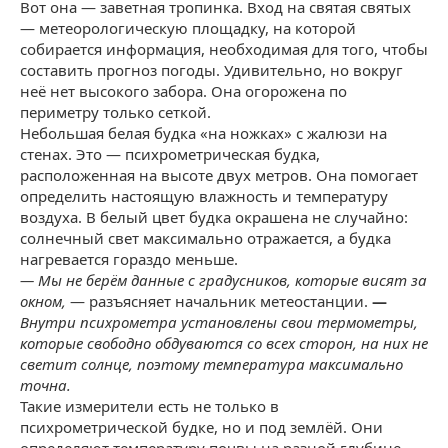
Вот она — заветная тропинка. Вход на святая святых
— метеорологическую площадку, на которой
собирается информация, необходимая для того, чтобы
составить прогноз погоды. Удивительно, но вокруг
неё нет высокого забора. Она огорожена по
периметру только сеткой.
Небольшая белая будка «на ножках» с жалюзи на
стенах. Это — психрометрическая будка,
расположенная на высоте двух метров. Она помогает
определить настоящую влажность и температуру
воздуха. В белый цвет будка окрашена не случайно:
солнечный свет максимально отражается, а будка
нагревается гораздо меньше.
—
Мы не берём данные с градусников, которые висят за
окном,
— разъясняет начальник метеостанции.
—
Внутри психрометра установлены свои термометры,
которые свободно обдуваются со всех сторон, на них не
светит солнце, поэтому температура максимально
точна.
Такие измерители есть не только в
психрометрической будке, но и под землёй. Они
определяют температуру почвы на разной глубине.