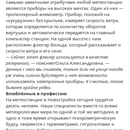
Самыми заметными атрибутами любой метеостанции
являются приборы на высоких мачтах. Один из них —
пропеллерный анемометр. Прибор, похожий на
«кукурузник» без крыльев, измеряет скорость ветра,
которая определяется по количеству оборотов
вертушки и автоматически передаётся на главный
компьютер станции. На одной высоте с ним
расположен флюгер Вильда, который рассказывает о
скорости ветра и его силе.
—
Сейчас этот флюгер используется в качестве
резервного, —
поясняетОльга Александровна. —
Данные с него мы снимаем, только если на улице погода
уж очень сильно буйствует и нет возможности
использовать электронные приборы. К счастью, такое
бывает крайне редко.
Влюблённые в профессию
На метеостанции в Новостройке сегодня трудятся
десять человек. Наши специалисты вместе со всеми
метеорологами мира по одной и той же методике, в
одно и тоже время открывают психрометрическую
будку, сверяются с термометрами, гигроскопами и
барометрами. Работа метеорологов очень важна, ведь