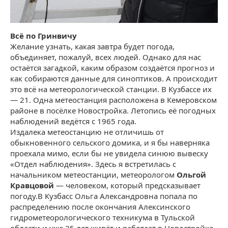
Всё по Гринвичу
Желание узнать, какая завтра будет погода,
объединяет, пожалуй, всех людей. Однако для нас
остаётся загадкой, каким образом создаётся прогноз и
как собираются данные для синоптиков. А происходит
это всё на метеорологической станции. В Кузбассе их
— 21. Одна метеостанция расположена в Кемеровском
районе в посёлке Новостройка. Летопись её погодных
наблюдений ведётся с 1965 года.
Издалека метеостанцию не отличишь от
обыкновенного сельского домика, и я бы наверняка
проехала мимо, если бы не увидела синюю вывеску
«Отдел наблюдения». Здесь я встретилась с
начальником метеостанции, метеорологом
Ольгой
Кравцовой
— человеком, который предсказывает
погоду.В Кузбасс Ольга Александровна попала по
распределению после окончания Алексинского
гидрометеорологического техникума в Тульской
области и уже 25 лет живёт и работает в Новостройке.