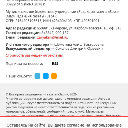
00929 от 5 июня 2018 г.
Муниципальное бюджетное учреждение «Редакция газеты «Заря»
(МБУ«Редакция газеты «Заря»)
ОГРН 2154205195615, ИНН 4234004103, КПП 420501001.
Адрес редакции:
650991, Кемерово, ул. Карболитовская, 16, оф. 313.
Телефон редакции:
8 (3842) 900-137.
E-mail редакции:
zaryakem@mail.ru
.
И.о. главного редактора
— Шеметова Алиш Викторовна
Выпускающий редактор
— Соколов Дмитрий Юрьевич
Стоимость размещения рекламы
Подписка на новости:
RSS
Наши соцсети:
© Все права защищены — газета «Заря»,
2026.
Мнения авторов не всегда совпадают с мнением редакции. Авторы
публикаций несут ответственность за подбор и точность приведённых
фактов. Редакция не несёт ответственности за содержание рекламных
материалов, объявлений, сообщений пресс-служб. Материалы,
присланные в редакцию, не рецензируются и не возвращаются. Редакция
оставляет за собой право редактировать присланные в её адрес
материалы. Использование материалов допускается только
Оставаясь на сайте, Вы даете согласие на использование