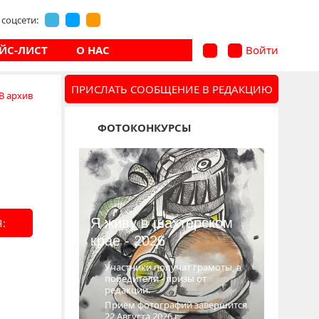
соцсети:
ЙС-ЛИСТ
О НАС
Войти
ПРИСЛАТЬ СООБЩЕНИЕ В РЕДАКЦИЮ
В архив
ФОТОКОНКУРСЫ
Я живу в шахтёрском
:
крае - 2026
Участники получат грамоты, а
победители - призы от
редакции.
Приём фотографий завершится
22 Августа 2026 г.