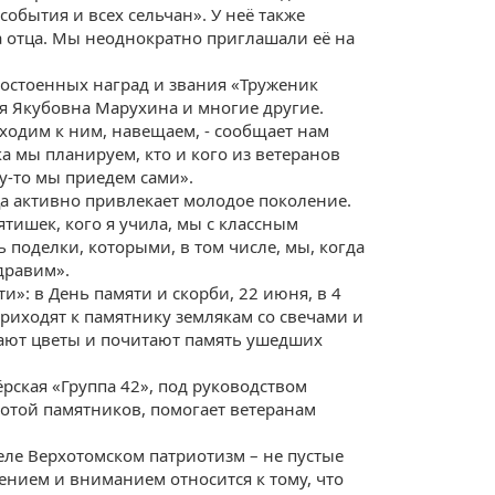
обытия и всех сельчан». У неё также
 отца. Мы неоднократно приглашали её на
достоенных наград и звания «Труженик
ия Якубовна Марухина и многие другие.
иходим к ним, навещаем, - сообщает нам
а мы планируем, кто и кого из ветеранов
у-то мы приедем сами».
а активно привлекает молодое поколение.
ятишек, кого я учила, мы с классным
 поделки, которыми, в том числе, мы, когда
дравим».
и»: в День памяти и скорби, 22 июня, в 4
риходят к памятнику землякам со свечами и
гают цветы и почитают память ушедших
рская «Группа 42», под руководством
тотой памятников, помогает ветеранам
еле Верхотомском патриотизм – не пустые
нием и вниманием относится к тому, что