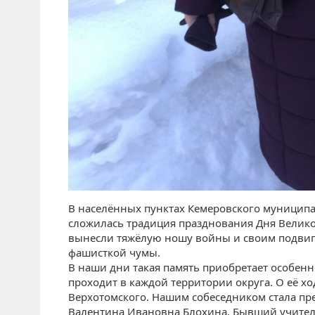
В населённых пунктах Кемеровского муниципал
сложилась традиция празднования Дня Велико
вынесли тяжёлую ношу войны и своим подвиго
фашисткой чумы.
В наши дни такая память приобретает особенн
проходит в каждой территории округа. О её хо
Верхотомского. Нашим собеседником стала пре
Валентина Ивановна Блохина. Бывший учитель