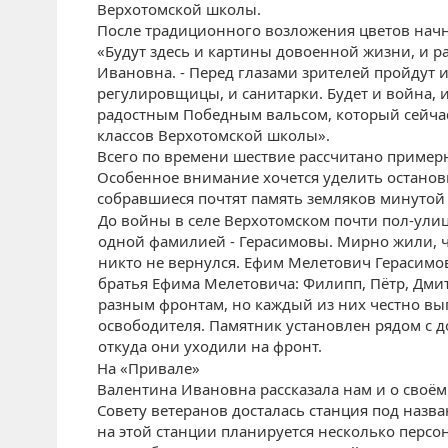
Верхотомской школы.
После традиционного возложения цветов начн
«Будут здесь и картины довоенной жизни, и ра
Ивановна. - Перед глазами зрителей пройдут и
регулировщицы, и санитарки. Будет и война, и
радостным Победным вальсом, который сейча
классов Верхотомской школы».
Всего по времени шествие рассчитано примерн
Особенное внимание хочется уделить остановк
собравшиеся почтят память земляков минутой
До войны в селе Верхотомском почти пол-ули
одной фамилией - Герасимовы. Мирно жили, ч
никто не вернулся. Ефим Мелетович Герасимов
братья Ефима Мелетовича: Филипп, Пётр, Дми
разным фронтам, но каждый из них честно вы
освободителя. Памятник установлен рядом с 
откуда они уходили на фронт.
На «Привале»
Валентина Ивановна рассказала нам и о своём
Совету ветеранов досталась станция под назва
на этой станции планируется несколько персон