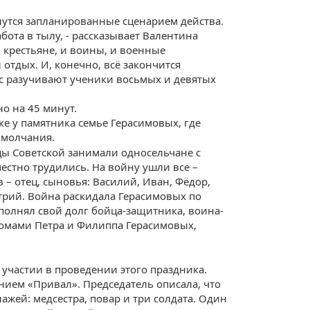
утся запланированные сценарием действа.
бота в тылу, - рассказывает Валентина
 крестьяне, и воины, и военные
 отдых. И, конечно, всё закончится
с разучивают ученики восьмых и девятых
о на 45 минут.
е у памятника семье Герасимовых, где
 молчания.
цы Советской занимали односельчане с
естно трудились. На войну ушли все –
 – отец, сыновья: Василий, Иван, Фёдор,
трий. Война раскидала Герасимовых по
полнял свой долг бойца-защитника, воина-
домами Петра и Филиппа Герасимовых,
 участии в проведении этого праздника.
нием «Привал». Председатель описала, что
ажей: медсестра, повар и три солдата. Один