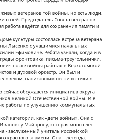
ь живых ветеранов той войны, но есть люди,
и о ней. Председатель Совета ветеранов
ая работа ведётся для сохранения памяти и
 Доме культуры состоялась встреча ветерана
вны Лысенко с учащимися начальных
асилии Ефимовиче. Ребята узнали, когда и в
аграды фронтовика, письма-треугольнички,
ович после войны работал в Верхотомской
истов и духовой оркестр. Он был и
человеком, написавшим песни и стихи о
 сейчас обсуждается инициатива округа -
иков Великой Отечественной войны. И в
ные работы по улучшению коммунальных
акой категории, как «дети войны». Она с
вановну Майорову, которая много лет
на - заслуженный учитель Российской
го красного знамени. Она – легенда,