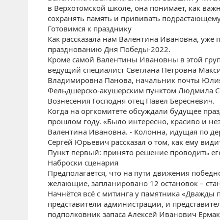
в Верхотомской школе, она понимает, как ва
сохранять память и прививать подрастающему
Готовимся к празднику
Как рассказала нам Валентина Ивановна, уже 
празднованию Дня Победы-2022.
Кроме самой Валентины Ивановны в этой груп
ведущий специалист Светлана Петровна Макси
Владимировна Панова, начальник почты Юлия
Фельдшерско-акушерским пунктом Людмила Се
Вознесения Господня отец Павел Бересневич.
Когда на оргкомитете обсуждали будущее праз
прошлом году. «Было интересно, красиво и не
Валентина Ивановна. - Колонна, идущая по де
Сергей Юрьевич рассказал о том, как ему види
Пункт первый: принято решение проводить ег
Наброски сценария
Предполагается, что на пути движения победн
желающие, запланировано 12 остановок – ста
Начнётся всё с митинга у памятника «Дважды 
представители администрации, и представител
подполковник запаса Алексей Иванович Ермак,