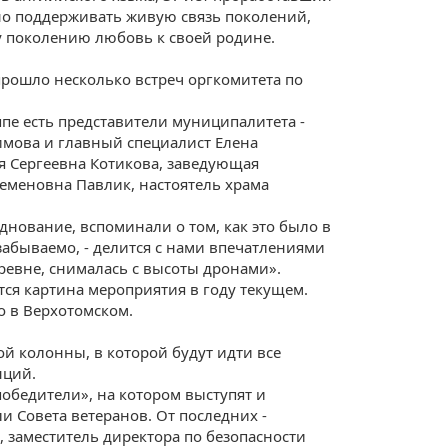
жно поддерживать живую связь поколений,
 поколению любовь к своей родине.
прошло несколько встреч оргкомитета по
пе есть представители муниципалитета -
мова и главный специалист Елена
 Сергеевна Котикова, заведующая
меновна Павлик, настоятель храма
днование, вспоминали о том, как это было в
забываемо, - делится с нами впечатлениями
ревне, снималась с высоты дронами».
тся картина мероприятия в году текущем.
о в Верхотомском.
ой колонны, в которой будут идти все
нций.
победители», на котором выступят и
и Совета ветеранов. От последних -
 заместитель директора по безопасности