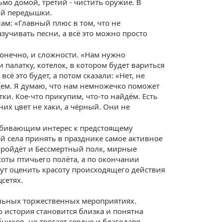
сьмо домой, третий - чистить оружие. В
ой передышки.
м: «Главный плюс в том, что не
азучивать песни, а всё это можно просто
конечно, и сложности. «Нам нужно
 палатку, котелок, в котором будет вариться
сё это будет, а потом сказали: «Нет, не
щем. Я думаю, что нам немножечко поможет
и. Кое-что прикупим, что-то найдём. Есть
их цвет не хаки, а чёрный. Они не
отбивающим интерес к предстоящему
ей села принять в празднике самое активное
 пройдёт и Бессмертный полк, мирные
соты птичьего полёта, а по окончании
т оценить красоту происходящего действия
сетях.
альных торжественных мероприятиях.
о история становится близка и понятна
ников, но трогает сердце и благодаря