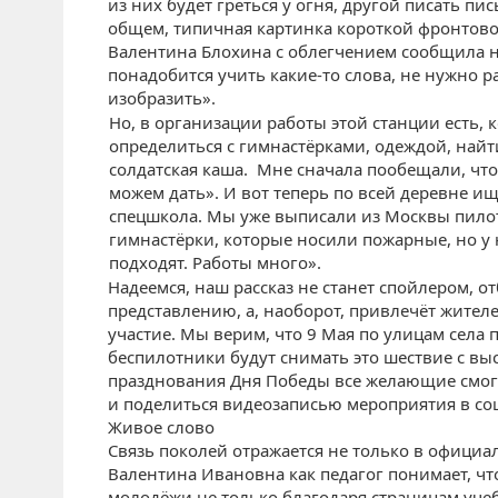
из них будет греться у огня, другой писать пи
общем, типичная картинка короткой фронтов
Валентина Блохина с облегчением сообщила на
понадобится учить какие-то слова, не нужно р
изобразить».
Но, в организации работы этой станции есть, 
определиться с гимнастёрками, одеждой, найти
солдатская каша. Мне сначала пообещали, что в
можем дать». И вот теперь по всей деревне и
спецшкола. Мы уже выписали из Москвы пилотк
гимнастёрки, которые носили пожарные, но у н
подходят. Работы много».
Надеемся, наш рассказ не станет спойлером, 
представлению, а, наоборот, привлечёт жител
участие. Мы верим, что 9 Мая по улицам села
беспилотники будут снимать это шествие с вы
празднования Дня Победы все желающие смогу
и поделиться видеозаписью мероприятия в соц
Живое слово
Связь поколей отражается не только в офици
Валентина Ивановна как педагог понимает, чт
молодёжи не только благодаря страницам учеб