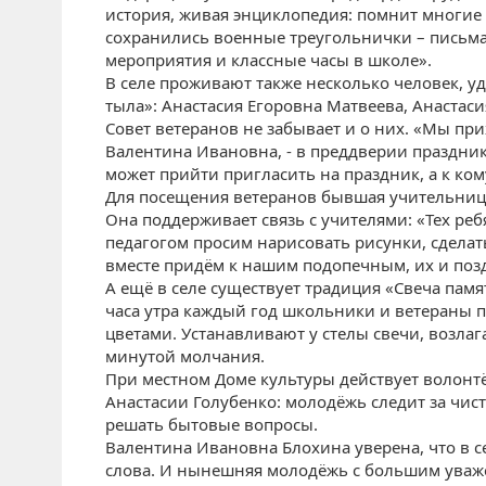
история, живая энциклопедия: помнит многие с
сохранились военные треугольнички – письма
мероприятия и классные часы в школе».
В селе проживают также несколько человек, у
тыла»: Анастасия Егоровна Матвеева, Анастас
Совет ветеранов не забывает и о них. «Мы пр
Валентина Ивановна, - в преддверии праздник
может прийти пригласить на праздник, а к ком
Для посещения ветеранов бывшая учительниц
Она поддерживает связь с учителями: «Тех реб
педагогом просим нарисовать рисунки, сделать
вместе придём к нашим подопечным, их и поз
А ещё в селе существует традиция «Свеча памят
часа утра каждый год школьники и ветераны п
цветами. Устанавливают у стелы свечи, возла
минутой молчания.
При местном Доме культуры действует волонтё
Анастасии Голубенко: молодёжь следит за чис
решать бытовые вопросы.
Валентина Ивановна Блохина уверена, что в с
слова. И нынешняя молодёжь с большим уваже