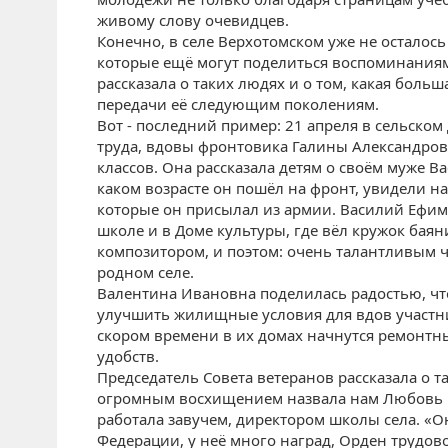
живому слову очевидцев.
Конечно, в селе Верхотомском уже не осталос
которые ещё могут поделиться воспоминаниям
рассказала о таких людях и о том, какая больш
передачи её следующим поколениям.
Вот - последний пример: 21 апреля в сельском
труда, вдовы фронтовика Галины Александро
классов. Она рассказала детям о своём муже В
каком возрасте он пошёл на фронт, увидели н
которые он присылал из армии. Василий Ефим
школе и в Доме культуры, где вёл кружок баян
композитором, и поэтом: очень талантливым 
родном селе.
Валентина Ивановна поделилась радостью, что
улучшить жилищные условия для вдов участн
скором времени в их домах начнутся ремонт
удобств.
Председатель Совета ветеранов рассказала о т
огромным восхищением назвала нам Любовь И
работала завучем, директором школы села. «О
Федерации, у неё много наград, Орден трудово