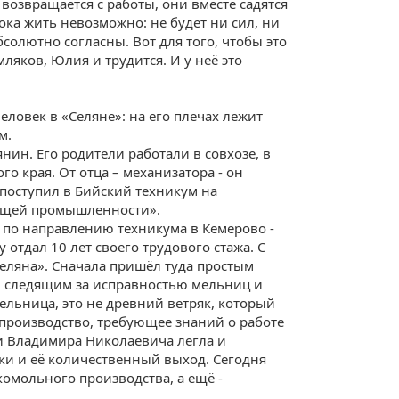
возвращается с работы, они вместе садятся
ока жить невозможно: не будет ни сил, ни
бсолютно согласны. Вот для того, чтобы это
мляков, Юлия и трудится. И у неё это
ловек в «Селяне»: на его плечах лежит
м.
нин. Его родители работали в совхозе, в
о края. От отца – механизатора - он
поступил в Бийский техникум на
ющей промышленности».
 по направлению техникума в Кемерово -
отдал 10 лет своего трудового стажа. С
«Селяна». Сначала пришёл туда простым
, следящим за исправностью мельниц и
ельница, это не древний ветряк, который
 производство, требующее знаний о работе
и Владимира Николаевича легла и
ки и её количественный выход. Сегодня
омольного производства, а ещё -