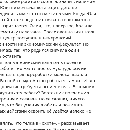
оголовье рогатого скота, а, значит, наличие
Юля не мечтала, хотя ещё в детстве
трудились именно осеменителями. Когда Юля
то ей тоже предстоит связать свою жизнь с
- признается Юлия, - то, наверное, больше
атематику налегала». После окончания школы
й центр поступать в Кемеровский
нности на экономический факультет. Но
илась так, что родился сначала один
 оставить.
м под материнский капитал в посёлке
 работы, но найти достойную удалось не
ляна» в цех переработки молока: варила
 Второй её муж Антон работает там же. И вот
редприятие требуется осеменитель. Вспомнив
олучить эту работу? Зоотехник предложил
ероиня и сделала. По её словам, ничего
вим, что без умения любить и понимать
х действий освоить её удаётся далеко не
лять, что тёлка в «охоте», - рассказывает
ь, пора ли её осеменять. Это видно по