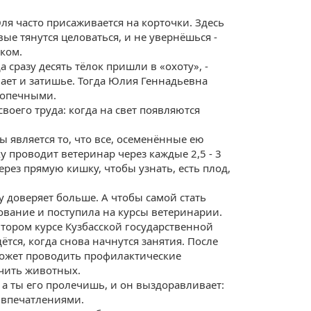
я часто присаживается на корточки. Здесь
вые тянутся целоваться, и не увернёшься -
ком.
сразу десять тёлок пришли в «охоту», -
ает и затишье. Тогда Юлия Геннадьевна
допечными.
своего труда: когда на свет появляются
является то, что все, осеменённые ею
у проводит ветеринар через каждые 2,5 - 3
ерез прямую кишку, чтобы узнать, есть плод,
у доверяет больше. А чтобы самой стать
ование и поступила на курсы ветеринарии.
втором курсе Кузбасской государственной
тся, когда снова начнутся занятия. После
ожет проводить профилактические
ечить животных.
, а ты его пролечишь, и он выздоравливает:
и впечатлениями.