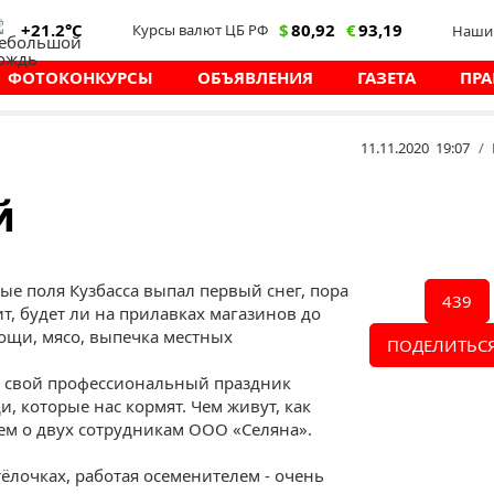
+21.2°C
$
80,92
€
93,19
Курсы валют ЦБ РФ
Наши 
ФОТОКОНКУРСЫ
ОБЪЯВЛЕНИЯ
ГАЗЕТА
ПРА
11.11.2020 19:07
/
й
ные поля Кузбасса выпал первый снег, пора
439
ит, будет ли на прилавках магазинов до
ощи, мясо, выпечка местных
ПОДЕЛИТЬСЯ
ря свой профессиональный праздник
, которые нас кормят. Чем живут, как
ем о двух сотрудникам ООО «Селяна».
ёлочках, работая осеменителем - очень