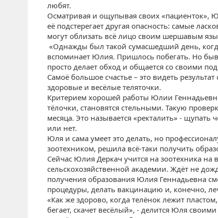
любят.
Осматривая и ощупывая своих «пациенток», Юл
её подстерегает другая опасность: самые ласко
могут облизать всё лицо своим шершавым язы
«Однажды был такой сумасшедший день, когда 
вспоминает Юлия. Пришлось побегать. Но быв
просто делает обход и общается со своими по
Самоё большое счастье – это видеть результат 
здоровые и весёлые теляточки.
Критерием хорошей работы Юлии Геннадьевны 
тёлочки, становятся стельными. Такую проверк
месяца. Это называется «ректалить» - щупать ч
или нет.
Юля и сама умеет это делать, но профессионал
зоотехником, решила всё-таки получить образ
Сейчас Юлия Деркач учится на зоотехника на 
сельскохозяйственной академии. Ждёт не дождё
получения образования Юлия Геннадьевна см
процедуры, делать вакцинацию и, конечно, л
«Как же здорово, когда телёнок лежит пластом
бегает, скачет весёлый», - делится Юля своим