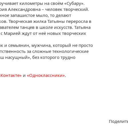
ручивает километры на своём «Субару».
рия Александровна – человек творческий.
енное запашистое мыло, то делают
ов. Творческая жилка Татьяны переросла в
авателем танцев в школе искусств. Татьяна
с Марией ждут от неё новых творческих
к и семьянин, мужчина, который не просто
ветственность за сложные технологические
аш насущный», без которого трудно
ВКонтакте»
и
«Одноклассники»
.
Поделить