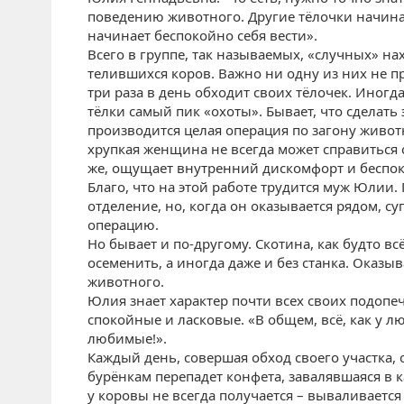
поведению животного. Другие тёлочки начинаю
начинает беспокойно себя вести».
Всего в группе, так называемых, «случных» на
телившихся коров. Важно ни одну из них не п
три раза в день обходит своих тёлочек. Иногда
тёлки самый пик «охоты». Бывает, что сделать 
производится целая операция по загону живот
хрупкая женщина не всегда может справиться 
же, ощущает внутренний дискомфорт и беспоко
Благо, что на этой работе трудится муж Юлии.
отделение, но, когда он оказывается рядом, су
операцию.
Но бывает и по-другому. Скотина, как будто всё
осеменить, а иногда даже и без станка. Оказыв
животного.
Юлия знает характер почти всех своих подопеч
спокойные и ласковые. «В общем, всё, как у лю
любимые!».
Каждый день, совершая обход своего участка,
бурёнкам перепадет конфета, завалявшаяся в ка
у коровы не всегда получается – вываливается 