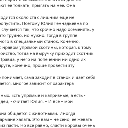
т её толкать, прыгать на неё. Она
ходится около ста с лишним ещё не
ропустить. Поэтому Юлия Геннадьевна по
 случается так, что срочно надо осеменять, у
это трудно, но нужно. Тогда в группе
ного в специальный станок. Конечно,
с нравом упрямой скотины, которая, к тому
йство, тогда на выручку приходит скотник.
 Правда, у него на попечении ни одно их
пруге, конечно, проще провести эту
 понимает, сама заходит в станок и даёт себя
ается, многое зависит от характера
ных. Есть упрямые и капризные, а есть -
дей, - считает Юлия. – И все – мои
 она общается с животными. Иногда
рмане халата. Это вам – не сено, её жевать
из пасти. Но всё равно, сласти коровы очень