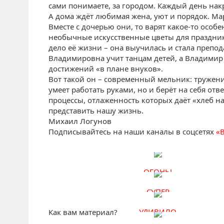
сами понимаете, за городом. Каждый день нак
А дома ждёт любимая жена, уют и порядок. Ма
Вместе с дочерью они, то варят какое-то особ
необычные искусственные цветы для праздник
дело её жизни – она выучилась и стала препод
Владимировна учит танцам детей, а Владимир 
достижений «в плане внуков».
Вот такой он – современный мельник: тружени
умеет работать руками, но и берёт на себя от
процессы, отлаженность которых даёт «хлеб н
представить нашу жизнь.
Михаил Логунов
Подписывайтесь на наши каналы в соцсетях
«
ОГОНЬ!
СУПЕР
УДИВИЛО
Как вам материал?