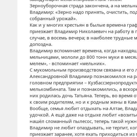
Зерноуборочная страда закончена, а на мельн
Владимир: «Зерно надо принять, очистить, по
собранный урожай».
Как и у многих крестьян в былые времена гр
приезжает Владимир Николаевич на работу в п
случае, в восемь вечера; в наиболее трудные
допоздна.
Владимир вспоминает времена, когда находя
мельницами, мололи до 800 тонн муки в месяц
мелем», - вспоминает «мельник».
С мукомольным производством связана и его 
Александровной Владимир познакомился на ра
головном предприятии – Кузбассзернопродукт
мелькомбината. Там и познакомились, а вскоре
них родилась дочь Татьяна. Теперь, во время 
к своим родителям, но и к родным жены в Кам
Вообще, семья любит отдыхать на Алтае, Влад
удочкой. А ещё даже на отдыхе любит «возить
нашёл сломанный пылесос, теперь такой нужный
Владимир не любит опаздывать, не терпит, ког
приезжает заранее, хотя ехать приходиться из 