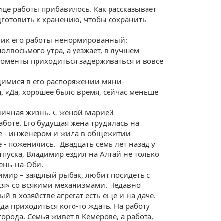
ице работы прибавилось. Как рассказывает
дготовить к хранению, чтобы сохранить
афик его работы ненормированный:
олвосьмого утра, а уезжает, в лучшем
 моменты приходиться задерживаться и вовсе
щимися в его распоряжении мини-
. «Да, хорошее было время, сейчас меньше
личная жизнь. С женой Марией
боте. Его будущая жена трудилась на
е - инженером и жила в общежитии
 - поженились. Двадцать семь лет назад у
отпуска, Владимир ездил на Алтай не только
ень-на-Оби.
имир – заядлый рыбак, любит посидеть с
ся» со всякими механизмами. Недавно
 в хозяйстве агрегат есть ещё и на даче.
да приходиться кого-то ждать. На работу
города. Семья живёт в Кемерове, а работа,