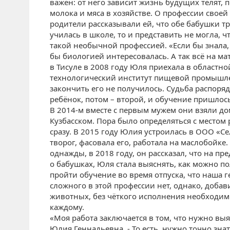
важен: от него зависит жизнь будущих телят, п
молока и мяса в хозяйстве. О профессии своей 
родители рассказывали ей, что обе бабушки 
училась в школе, то и представить не могла, ч
такой необычной профессией. «Если бы знала, 
бы биологией интересовалась. А так всё на м
в Тисуле в 2008 году Юля приехала в областно
технологический институт пищевой промышле
закончить его не получилось. Судьба распоряд
ребёнок, потом – второй, и обучение пришлось
В 2014-м вместе с первым мужем они взяли до
Кузбасском. Пора было определяться с местом
сразу. В 2015 году Юлия устроилась в ООО «Се
творог, фасовала его, работала на маслобойке.
однажды, в 2018 году, он рассказал, что на п
о бабушках, Юля стала выяснять, как можно п
пройти обучение во время отпуска, что наша г
сложного в этой профессии нет, однако, доба
животных, без чёткого исполнения необходимы
каждому.
«Моя работа заключается в том, что нужно выяв
Юлия Геннадьевна. - То есть, нужно точно знат