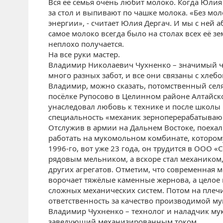
Вся её семья очень любит молоко. Когда Юлия 
за стол и выпивают по чашке молока. «Без мол
энергии», - считает Юлия Дергач. И мы с ней а
самое молоко всегда было на столах всех её зе
неплохо получается.
На все руки мастер.
Владимир Николаевич Чухненко – значимый че
много разных забот, и все они связаны с хлебо
Владимир, можно сказать, потомственный селя
посёлке Рупосово в Целинном районе Алтайског
унаследовал любовь к технике и после школы 
специальность «механик зерноперерабатыва
Отслужив в армии на Дальнем Востоке, поехал
работать на мукомольном комбинате, которому 
1996-го, вот уже 23 года, он трудится в ООО 
рядовым мельником, а вскоре стал механиком
других агрегатов. Отметим, что современная м
ворочает тяжёлые каменные жернова, а целое
сложных механических систем. Потом на плеч
ответственность за качество производимой му
Владимир Чухненко – технолог и наладчик мук
заведующий механизированным током.