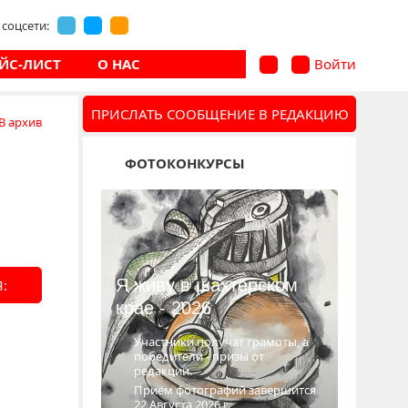
соцсети:
ЙС-ЛИСТ
О НАС
Войти
ПРИСЛАТЬ СООБЩЕНИЕ В РЕДАКЦИЮ
В архив
ФОТОКОНКУРСЫ
Я живу в шахтёрском
:
крае - 2026
Участники получат грамоты, а
победители - призы от
редакции.
Приём фотографий завершится
22 Августа 2026 г.