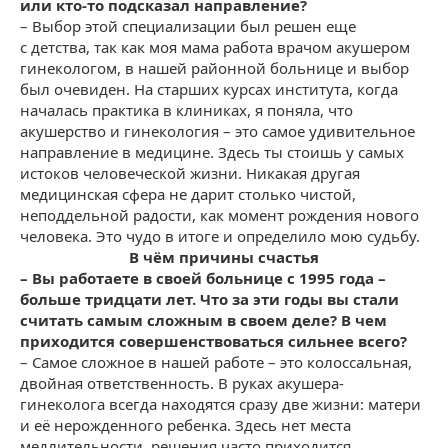
или кто-то подсказал направление?
– Выбор этой специализации был решен еще
с детства, так как моя мама работа врачом акушером
гинекологом, в нашей районной больнице и выбор
был очевиден. На старших курсах института, когда
началась практика в клиниках, я поняла, что
акушерство и гинекология – это самое удивительное
направление в медицине. Здесь ты стоишь у самых
истоков человеческой жизни. Никакая другая
медицинская сфера не дарит столько чистой,
неподдельной радости, как момент рождения нового
человека. Это чудо в итоге и определило мою судьбу.
В чём причины счастья
– Вы работаете в своей больнице с 1995 года –
больше тридцати лет. Что за эти годы вы стали
считать самым сложным в своем деле? В чем
приходится совершенствоваться сильнее всего?
– Самое сложное в нашей работе – это колоссальная,
двойная ответственность. В руках акушера-
гинеколога всегда находятся сразу две жизни: матери
и её нерожденного ребенка. Здесь нет места
медлительности, решения часто приходится