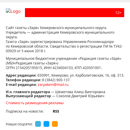
12+
Сайт газеты «Заря» Кемеровского муниципального округа.
Учредитель — администрация Кемеровского муниципального
округа.
Газета «Заря» зарегистрирована Управлением Роскомнадзора
по Кемеровской области. Свидетельство о регистрации ПИ № ТУ42-
00929 от 5 июня 2018 г.
Муниципальное бюджетное учреждение «Редакция газеты «Заря»
(МБУ«Редакция газеты «Заря»)
ОГРН 2154205195615, ИНН 4234004103, КПП 420501001.
Адрес редакции:
650991, Кемерово, ул. Карболитовская, 16, оф. 313.
Телефон редакции:
8 (3842) 900-137.
E-mail редакции:
zaryakem@mail.ru
.
И.о. главного редактора
— Шеметова Алиш Викторовна
Выпускающий редактор
— Соколов Дмитрий Юрьевич
Стоимость размещения рекламы
Подписка на новости:
RSS
Наши соцсети: