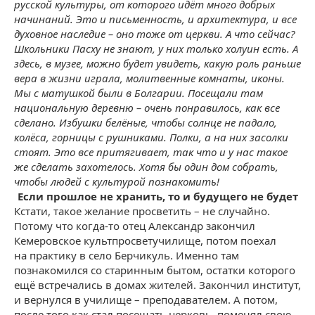
русской культуры, от которого идёт много добрых
начинаний. Это и письменность, и архитектура, и все
духовное наследие – оно тоже от церкви. А что сейчас?
Школьники Пасху не знают, у них только холуин есть. А
здесь, в музее, можно будет увидеть, какую роль раньше
вера в жизни играла, молитвенные комнаты, иконы.
Мы с матушкой были в Болгарии. Посещали там
национальную деревню – очень понравилось, как все
сделано. Избушки белёные, чтобы солнце не падало,
колёса, горницы с рушниками. Полки, а на них засолки
стоят. Это все притягивает, так что и у нас такое
же сделать захотелось. Хотя бы один дом собрать,
чтобы людей с культурой познакомить!
Если прошлое не хранить, то и будущего не будет
Кстати, такое желание просветить – не случайно.
Потому что когда-то отец Александр закончил
Кемеровское культпросветучилище, потом поехал
на практику в село Берчикуль. Именно там
познакомился со старинным бытом, остатки которого
ещё встречались в домах жителей. Закончил институт,
и вернулся в училище – преподавателем. А потом,
после того как стал посещать церковь, поменял свою