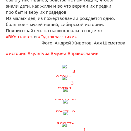
знали дети, как жили и во что верили их предки
про быт и веру их прадедов.
Из малых дел, из пожертвований рождается одно,
большое – музей нашей, сибирской истории.
Подписывайтесь на наши каналы в соцсетях
«ВКонтакте»
и
«Одноклассники»
.
Фото:
Андрей Животов, Аля Шеметова
#
история
#
культура
#
музей
#
православие
3
ОГОНЬ!
3
СУПЕР
УДИВИЛО
ГРУСТНО
ЗЛОСТЬ
1