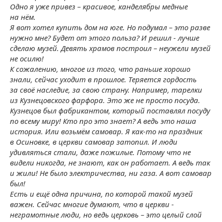
Одно я уже привез – красивое, канделябры медные
на нём.
Я вот хотел купить дом на юге. Но подумал – это разве
нужно мне? Будет от этого польза? И решил - лучше
сделаю музей. Девять храмов построил – неужели музей
не осилю!
К сожалению, многое из того, что раньше хорошо
знали, сейчас уходит в прошлое. Теряется гордость
за своё наследие, за свою страну. Например, тарелки
из Кузнецовского фарфора. Это же не просто посуда.
Кузнецов был фабрикантом, который поставлял посуду
по всему миру! Кто про это знает? А ведь это наша
история. Или возьмём самовар. Я как-то на праздник
в Осиновке, в церкви самовар затопил. И люди
удивляться стали, даже пожилые. Потому что не
видели никогда, не знают, как он работает. А ведь так
и жили! Не было электричества, ни газа. А вот самовар
был!
Есть и ещё одна причина, по которой такой музей
важен. Сейчас многие думают, что в церкви -
неграмотные люди, но ведь церковь – это целый слой