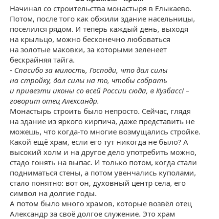
Начинал со строительства монастыря в Елыкаево.
Потом, после того как обжили здание насельницы,
поселился рядом. И теперь каждый день, выходя
на крыльцо, можно бесконечно любоваться
на золотые маковки, за которыми зеленеет
бескрайняя тайга.
- Спасибо за милость, Господи, что дал силы
на стройку, дал силы на то, чтобы собрать
и привезти иконы со всей России сюда, в Кузбасс! –
говорит отец Александр.
Монастырь строить было непросто. Сейчас, глядя
на здание из яркого кирпича, даже представить не
можешь, что когда-то многие возмущались стройке.
Какой ещё храм, если его тут никогда не было? А
высокий холм и на другое дело употребить можно,
стадо гонять на выпас. И только потом, когда стали
подниматься стены, а потом увенчались куполами,
стало понятно: вот он, духовный центр села, его
символ на долгие годы.
А потом было много храмов, которые возвёл отец
Александр за своё долгое служение. Это храм