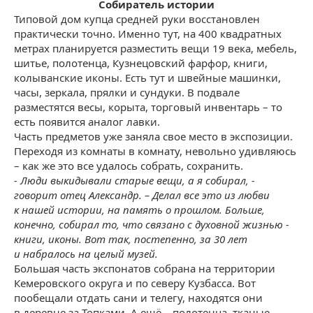
Собиратель истории
Типовой дом купца средней руки восстановлен
практически точно. Именно тут, на 400 квадратных
метрах планируется разместить вещи 19 века, мебель,
шитье, полотенца, Кузнецовский фарфор, книги,
колыванские иконы. Есть тут и швейные машинки,
часы, зеркала, прялки и сундуки. В подвале
разместятся весы, корыта, торговый инвентарь – то
есть появится аналог лавки.
Часть предметов уже заняла свое место в экспозиции.
Переходя из комнаты в комнату, невольно удивляюсь
– как же это все удалось собрать, сохранить.
- Люди выкидывали старые вещи, а я собирал, -
говорит отец Александр. – Делал все это из любви
к нашей истории, на память о прошлом. Больше,
конечно, собирал то, что связано с духовной жизнью -
книги, иконы. Вот так, постепенно, за 30 лет
и набралось на целый музей.
Большая часть экспонатов собрана на территории
Кемеровского округа и по северу Кузбасса. Вот
пообещали отдать сани и телегу, находятся они
в деревне за Топками. А ещё – полотенца, тканые