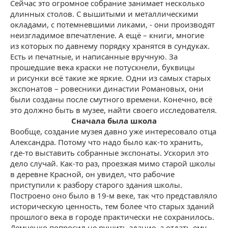
Сейчас это огромное собрание занимает несколько
длинных столов. С вышитыми и металлическими
окладами, с потемневшими ликами, - они производят
неизгладимое впечатление. А ещё – книги, многие
из которых по давнему порядку хранятся в сундуках.
Есть и печатные, и написанные вручную. За
прошедшие века краски не потускнели, буквицы
и рисунки всё такие же яркие. Одни из самых старых
экспонатов – ровесники династии Романовых, они
были созданы после смутного времени. Конечно, всё
это должно быть в музее, найти своего исследователя.
Сначала была школа
Вообще, создание музея давно уже интересовало отца
Александра. Потому что надо было как-то хранить,
где-то выставить собранные экспонаты. Ускорил это
дело случай. Как-то раз, проезжая мимо старой школы
в деревне Красной, он увидел, что рабочие
приступили к разбору старого здания школы.
Построено оно было в 19-м веке, так что представляло
историческую ценность, тем более что старых зданий
прошлого века в городе практически не сохранилось.
Демченко попросил не рушить здание, а отдать ему.