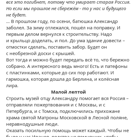
все это погибнет, потому что умирает старая Россия.
Но если мы прошлое не сбережём - то у нас и будущего
не будет.
… В прошлом году, по осени, батюшка Александр
заболел. За зиму отлежался, пошёл на поправку. И
первым делом вернулся к строительству. Надо
и крыльцо доделать, и пол. До ума здание довести –
отмостки сделать, поставить забор. Будет он
с необрезной доски с крышей.
Вот тогда и можно будет передать всё то, что бережно
собрано. А интересного ведь много! Есть и патефоны
с пластинками, которые до сих пор работают. И
гармошка, которая дошла до Берлина, и колёсная
лира.
Малой лептой
Строить музей отцу Александру помогает вся Россия –
отправляли пожертвования и с Москвы, и с
Петербурга, и с Томска, подключились прихожане
храма святой Матроны Московской в Лесной поляне,
неравнодушные люди.
Оказать посильную помощь может каждый. Чтобы не
было у нас Иванов, родства не помнящих, чтобы