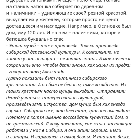
на станке. Батюшка собирает по деревням
и наличники – удивляющие своей резной красотой.
выкупает их у жителей, которые просто не ценят
доставшееся им наследие. Например, в Осиновке был
дом, ему 120 лет. И на нём – наличники, которые
батюшка буквально спас.
- Этот музей – тоже проповедь. Только проповедь
сибирской деревенской культуры. К сожалению, не
знают у нас истории – не хотят знать. А мне хочется
сохранить это, чтобы дети знали, как жили их предки,
- говорит отец Александр.
Нужно показать быт типичного сибирского
крестьянина. А он был не бедным, имел хозяйство. Из
таких крестьян часто купцы выходили. Отправляли
детей учиться, интересовались культурой,
произведениями искусства. Дом купца был как гнездо
сороки. Собирали все, что блестит, красиво выглядит.
Поэтому я хотел именно воссоздать купеческий дом, а
не крестьянский. Я хочу показать, как жили настоящие
работяги у нас в Сибири. А они жили хорошо. Были
и гитары. И гармошки, и аккордеоны. И пианино даже.