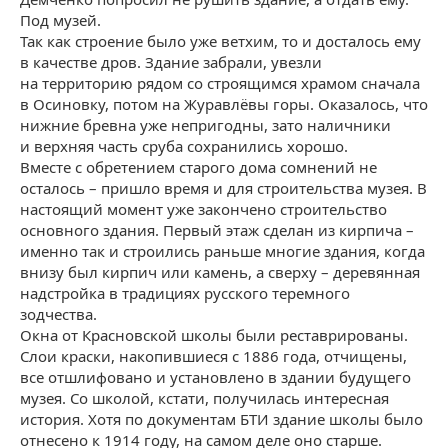
Под музей.
Так как строение было уже ветхим, то и досталось ему
в качестве дров. Здание забрали, увезли
на территорию рядом со строящимся храмом сначала
в Осиновку, потом на Журавлёвы горы. Оказалось, что
нижние бревна уже непригодны, зато наличники
и верхняя часть сруба сохранились хорошо.
Вместе с обретением старого дома сомнений не
осталось – пришло время и для строительства музея. В
настоящий момент уже закончено строительство
основного здания. Первый этаж сделан из кирпича –
именно так и строились раньше многие здания, когда
внизу был кирпич или камень, а сверху – деревянная
надстройка в традициях русского теремного
зодчества.
Окна от Красновской школы были реставрированы.
Слои краски, накопившиеся с 1886 года, отчищены,
все отшлифовано и установлено в здании будущего
музея. Со школой, кстати, получилась интересная
история. Хотя по документам БТИ здание школы было
отнесено к 1914 году, на самом деле оно старше.