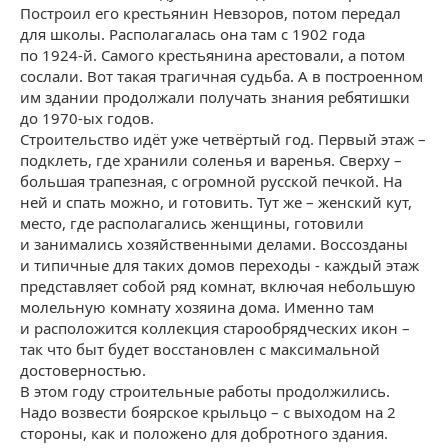
Построил его крестьянин Невзоров, потом передал
для школы. Располагалась она там с 1902 года
по 1924-й. Самого крестьянина арестовали, а потом
сослали. Вот такая трагичная судьба. А в построенном
им здании продолжали получать знания ребятишки
до 1970-ых годов.
Строительство идёт уже четвёртый год. Первый этаж –
подклеть, где хранили соленья и варенья. Сверху –
большая трапезная, с огромной русской печкой. На
ней и спать можно, и готовить. Тут же – женский кут,
место, где располагались женщины, готовили
и занимались хозяйственными делами. Воссозданы
и типичные для таких домов переходы - каждый этаж
представляет собой ряд комнат, включая небольшую
молельную комнату хозяина дома. Именно там
и расположится коллекция старообрядческих икон –
так что быт будет восстановлен с максимальной
достоверностью.
В этом году строительные работы продолжились.
Надо возвести боярское крыльцо – с выходом на 2
стороны, как и положено для добротного здания.