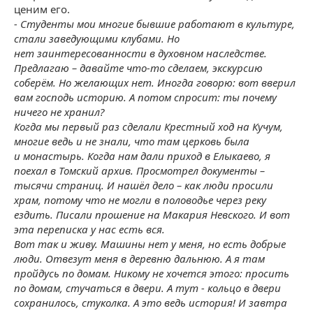
ценим его.
- Студенты мои многие бывшие работают в культуре,
стали заведующими клубами. Но
нет заинтересованности в духовном наследстве.
Предлагаю – давайте что-то сделаем, экскурсию
соберём. Но желающих нет. Иногда говорю: вот вверил
вам господь историю. А потом спросит: ты почему
ничего не хранил?
Когда мы первый раз сделали Крестный ход на Кучум,
многие ведь и не знали, что там церковь была
и монастырь. Когда нам дали приход в Елыкаево, я
поехал в Томский архив. Просмотрел документы –
тысячи страниц. И нашёл дело – как люди просили
храм, потому что не могли в половодье через реку
ездить. Писали прошение на Макария Невского. И вот
эта переписка у нас есть вся.
Вот так и живу. Машины нет у меня, но есть добрые
люди. Отвезут меня в деревню дальнюю. А я там
пройдусь по домам. Никому не хочется этого: просить
по домам, стучаться в двери. А тут - кольцо в двери
сохранилось, стуколка. А это ведь история! И завтра