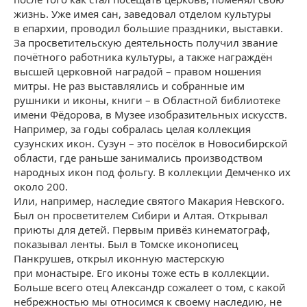
жизнь. Уже имея сан, заведовал отделом культуры
в епархии, проводил большие праздники, выставки.
За просветительскую деятельность получил звание
почётного работника культуры, а также награждён
высшей церковной наградой – правом ношения
митры. Не раз выставлялись и собранные им
рушники и иконы, книги – в Областной библиотеке
имени Фёдорова, в Музее изобразительных искусств.
Например, за годы собралась целая коллекция
сузунских икон. Сузун – это посёлок в Новосибирской
области, где раньше занимались производством
народных икон под фольгу. В коллекции Демченко их
около 200.
Или, например, наследие святого Макария Невского.
Был он просветителем Сибири и Алтая. Открывал
приюты для детей. Первым привёз кинематограф,
показывал ленты. Был в Томске иконописец
Панкрушев, открыл иконную мастерскую
при монастыре. Его иконы тоже есть в коллекции.
Больше всего отец Александр сожалеет о том, с какой
небрежностью мы относимся к своему наследию, не