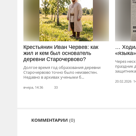
Крестьянин Иван Червев: как
… Ходил
жил и кем был основатель
«языка»
деревни Старочервово?
Через нес
праздник 
Долгое время год образования деревни
защитника 
Старочервово точно было неизвестен.
Недавно в архивах учеными б...
20.02.2026 1
вчера, 14:36
33
КОММЕНТАРИИ
(0)