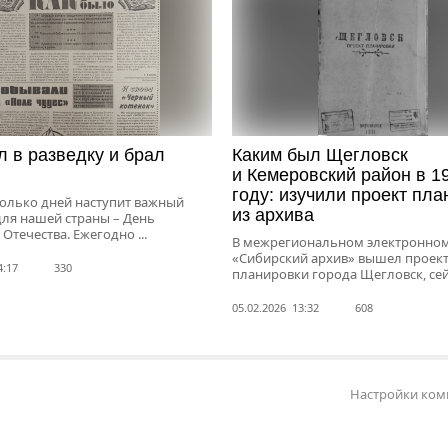
 в разведку и брал
Каким был Щегловск
и Кемеровский район в 1
году: изучили проект пл
колько дней наступит важный
из архива
для нашей страны – День
Отечества. Ежегодно ...
В межрегиональном электронно
«Сибирский архив» вышел проек
4:17
330
планировки города Щегловск, сей.
05.02.2026 13:32
608
Настройки ком