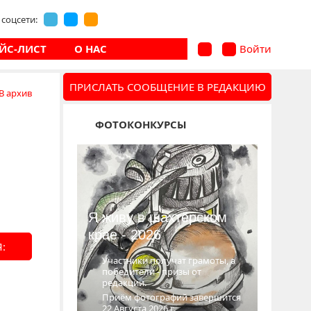
соцсети:
ЙС-ЛИСТ
О НАС
Войти
ПРИСЛАТЬ СООБЩЕНИЕ В РЕДАКЦИЮ
В архив
ФОТОКОНКУРСЫ
Я живу в шахтёрском
крае - 2026
:
Участники получат грамоты, а
победители - призы от
редакции.
Приём фотографий завершится
22 Августа 2026 г.