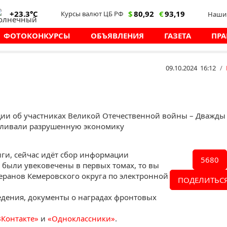
+23.3°C
$
80,92
€
93,19
Курсы валют ЦБ РФ
Наши 
ФОТОКОНКУРСЫ
ОБЪЯВЛЕНИЯ
ГАЗЕТА
ПРА
09.10.2024 16:12
/
ии об участниках Великой Отечественной войны – Дважды
авливали разрушенную экономику
иги, сейчас идёт сбор информации
5680
е были увековечены в первых томах, то вы
еранов Кемеровского округа по электронной
ПОДЕЛИТЬСЯ
дения, документы о наградах фронтовых
ВКонтакте»
и
«Одноклассники»
.