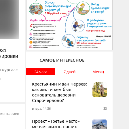
931
анировки
САМОЕ ИНТЕРЕСНОЕ
м журнале
24 часа
7 дней
Месяц
т
..
Крестьянин Иван Червев:
как жил и кем был
основатель деревни
Старочервово?
вчера, 14:36
33
ментариев
Проект «Третье место»
меняет жизнь наших