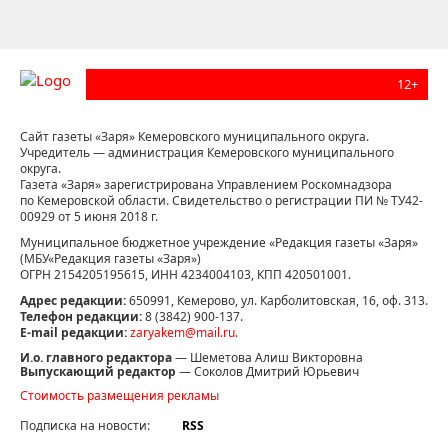
12+
Сайт газеты «Заря» Кемеровского муниципального округа.
Учредитель — администрация Кемеровского муниципального
округа.
Газета «Заря» зарегистрирована Управлением Роскомнадзора
по Кемеровской области. Свидетельство о регистрации ПИ № ТУ42-
00929 от 5 июня 2018 г.
Муниципальное бюджетное учреждение «Редакция газеты «Заря»
(МБУ«Редакция газеты «Заря»)
ОГРН 2154205195615, ИНН 4234004103, КПП 420501001.
Адрес редакции:
650991, Кемерово, ул. Карболитовская, 16, оф. 313.
Телефон редакции:
8 (3842) 900-137.
E-mail редакции:
zaryakem@mail.ru
.
И.о. главного редактора
— Шеметова Алиш Викторовна
Выпускающий редактор
— Соколов Дмитрий Юрьевич
Стоимость размещения рекламы
Подписка на новости:
RSS